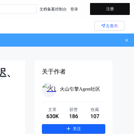
注册
文档
备案
控制台
登录
去发布
迟、
关于作者
火山引擎Agent社区
文章
获赞
收藏
630K
186
107
关注