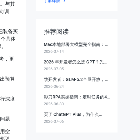
了解详情
。与其
定向训
推荐阅读
把装备买
每个具体
Mac本地部署大模型完全指南：三
荐。
2026-07-14
款工具实测对比，零成本替代付费
思考，更
API
2026 年开发者怎么选 GPT？先分
2026-07-05
清 Plus、Pro、Codex 和 API
出预算
致开发者：GLM-5.2全量开放，前
2026-06-24
沿智能属于所有人
影刀RPA实操指南：定时任务的4
行深度
2026-06-30
种方案对比与夜间执行避坑完整指
南
买了 ChatGPT Plus，为什么
问题
2026-07-06
Codex 和 API 还是提示没额度？一
文讲清三套计费
用空
考模型。