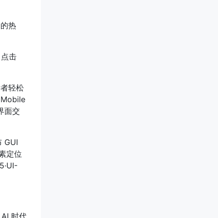
 的热
（点击
发者轻松
obile
户界面交
GUI
元素定位
UI-
AI 时代