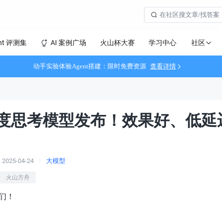
社区
nt 评测集
AI 案例广场
火山杯大赛
学习中心
动手实验体验Agent搭建：限时免费资源
查看详情
·深度思考模型发布！效果好、低延
2025-04-24
大模型
火山方舟
们！