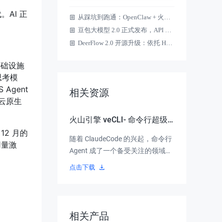
。AI 正
从踩坑到跑通：OpenClaw + 火山方舟 Coding Plan + 飞书实战指南
豆包大模型 2.0 正式发布，API 同步上线
DeerFlow 2.0 开源升级：依托 Harness，让 Agent 不再"半途而废"
基础设施
思考模
Agent
相关资源
 云原生
火山引擎 veCLI- 命令行超级
12 月的
智能体的最佳实践
随着 ClaudeCode 的兴起，命令行
用量激
Agent 成了一个备受关注的领域，
本次分享将重点介绍火山 veCLI-
点击下载
命令行超级智能体的发展和演进历
程，同时分享一些最佳实践和经验
总结。
相关产品