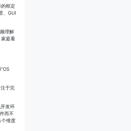
标的框定
、GUI
频理解
、家庭看
“OS
以专注于完
成开发环
软件而不
各个维度