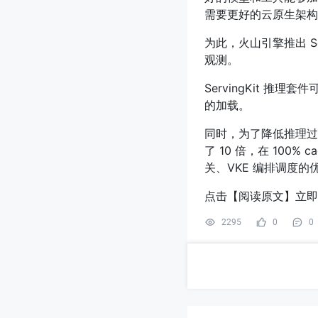
需要更好的云原生架构
为此，火山引擎推出 S
观测。
ServingKit 推理套
的加载。
同时，为了降低推理过程
了 10 倍，在 100%
关、VKE 编排调度的
点击【阅读原文】立即申请 
2295
0
0