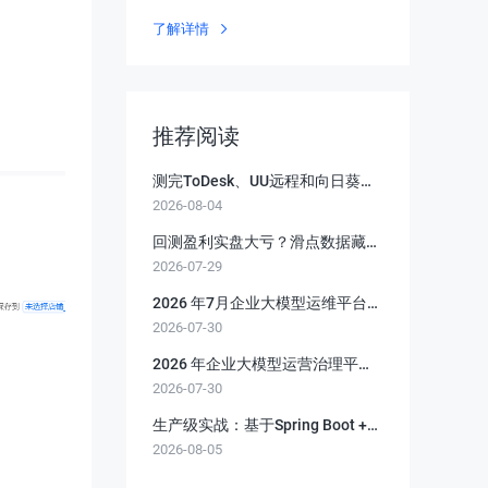
GSLB服务
了解详情
推荐阅读
测完ToDesk、UU远程和向日葵，
2026-08-04
双模式、画质、掉帧差距多大？远
程打游戏这事有点意思
回测盈利实盘大亏？滑点数据藏关
2026-07-29
键漏洞
2026 年7月企业大模型运维平台深
2026-07-30
度测评：稳定可靠才是生产力+从
监控告警到故障容灾的全链路运维
2026 年企业大模型运营治理平台
能力
2026-07-30
深度评测：覆盖成本、权限、合
规、运维全生命周期
生产级实战：基于Spring Boot +
2026-08-05
Redis的分布式延迟队列设计与实
现