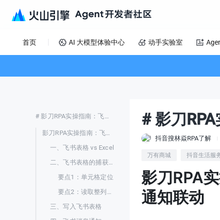
首页
AI 大模型体验中心
动手实验室
Age
# 影刀R
# 影刀RPA实操指南：飞书表格自动读写
影刀RPA实操指南：飞书表格自动读写与消息通知联动
抖音搜林焱RPA了解
一、飞书表格 vs Excel
万有商城
抖音生活服
二、飞书表格的捕获要点
影刀RPA
要点1：单元格定位
通知联动
要点2：读取整列数据
三、写入飞书表格