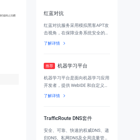
红蓝对抗
红蓝对抗服务采用模拟黑客APT攻
击视角，在保障业务系统安全的前
提下，针对于企业的服务系统、IT
了解详情
基础设施、办公设备、员工、内网
系统等各个方面开展“攻击”，暴露
企业的安全体系的短板
机器学习平台
推荐
机器学习平台是面向机器学习应用
开发者，提供 WebIDE 和自定义训
练等丰富建模工具、多框架高性能
了解详情
模型推理服务的企业级云原生机器
学习平台
TrafficRoute DNS套件
安全、可靠、快速的权威DNS、递
归DNS、私网DNS及全局流量管理