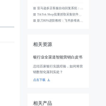
亚马逊多店客服自动回复系统：24小时不遗漏，彻底告别店铺绩效警告
TikTok Shop批量抓取采集软件：跨境店群选品与竞品监控的实战方案
影刀RPA进阶教程：飞书多维表格联动——从授权配置到数据读写完整指南
相关资源
银行业全渠道智能营销白皮书
总结百家银行实践经验，如何将营
销数智化落到实处？
点击下载
相关产品