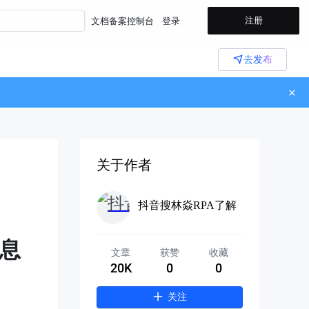
注册
文档
备案
控制台
登录
去发布
关于作者
抖音搜林焱RPA了解
息
文章
获赞
收藏
20K
0
0
关注