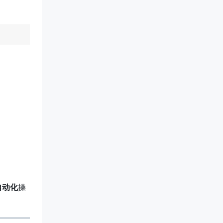
自动化
操