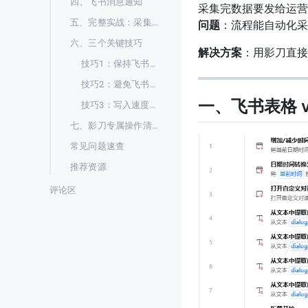
四、飞书消息通知
采集完数据要发给运营
五、完整实战：采集数据 → 写飞书表格 → 群通知
问题
：流程能自动化采
六、三个关键技巧
解决方案
：用影刀直接
技巧1：保持飞书登录态
技巧2：避免飞书表格的“正在编辑”冲突
一、飞书表格 vs
技巧3：写入速度不要太快
七、影刀专属操作清单
常见问题速查
推荐资源
评论区