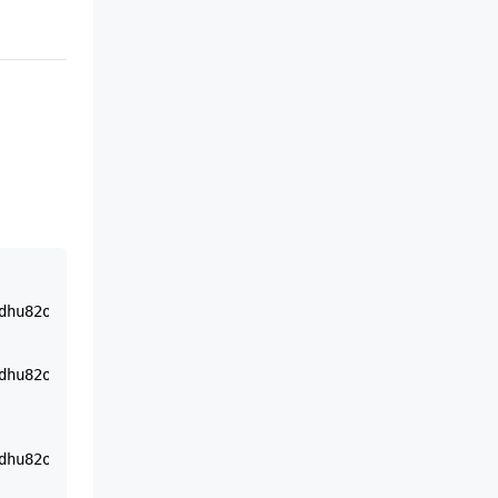
dhu82om/74d61811b3f24ce59b617a790cd0fd23~tplv-tlddhu82om
dhu82om/68b3fee2d85f4f4fac679e5dde8d8120~tplv-tlddhu82om
dhu82om/34456112dd884ff3ab906e502d20073b~tplv-tlddhu82om