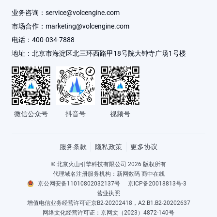
业务咨询：
service@volcengine.com
云信任中心
客户数据平台 VeCDP
文娱行业
服务咨询
市场合作：
marketing@volcengine.com
电话：
400-034-7888
友情链接
飞连
医疗健康行业
建议与反馈
地址：
北京市海淀区北三环西路甲18号院大钟寺广场1号楼
视频直播
传媒行业
廉洁舞弊举报
全部产品
智慧文旅
举报平台
微信公众号
抖音号
视频号
大消费
服务条款
隐私政策
更多协议
© 北京火山引擎科技有限公司 2026 版权所有
代理域名注册服务机构：新网数码 商中在线
京公网安备11010802032137号
京ICP备20018813号-3
营业执照
增值电信业务经营许可证京B2-20202418，A2.B1.B2-20202637
网络文化经营许可证：京网文（2023）4872-140号