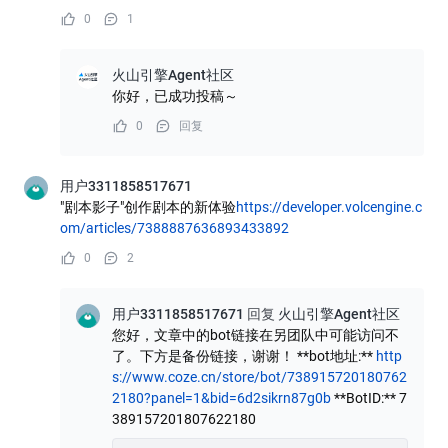
0
1
火山引擎Agent社区
你好，已成功投稿～
0
回复
用户3311858517671
"剧本影子"创作剧本的新体验
https://developer.volcengine.c
om/articles/7388887636893433892
0
2
用户3311858517671
回复
火山引擎Agent社区
您好，文章中的bot链接在另团队中可能访问不
了。下方是备份链接，谢谢！ **bot地址:**
http
s://www.coze.cn/store/bot/738915720180762
2180?panel=1&bid=6d2sikrn87g0b
**BotID:** 7
389157201807622180