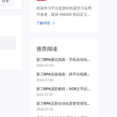
分享
机器学习平台是面向机器学习应用
开发者，提供 WebIDE 和自定义训
练等丰富建模工具、多框架高性能
了解详情
模型推理服务的企业级云原生机器
学习平台
推荐阅读
影刀RPA避坑指南：手机自动化
2026-07-03
ADB环境搭建时连接失败与中文输
入乱码的完整修复方案
影刀RPA实操指南：跨平台电商订
2026-07-06
单自动处理系统从0到1搭建
影刀RPA进阶教程：OCR文字识别
2026-07-07
与验证码自动处理实战
影刀RPA店群自动化变更管理实
2026-07-02
战：多平台适配层、灰度发布与无
损回滚体系设计