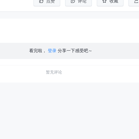
点赞
评论
收藏
看完啦，
登录
分享一下感受吧～
暂无评论