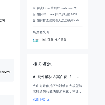
解决Linux重启后resolv.conf文件被重置问题
如何对 Linux 操作系统的 GPU 实例进行压测？
修改为
如何排查消费者无法连接到Kafka问题
所属团队号：
火山引擎-技术服务
相关资源
AI 硬件解决方案白皮书——全
流程落地指南
火山方舟依托字节跳动在大模型与
实时通信领域的技术积累，构建了
“端到端 AI 硬件解决方案”，为硬件
点击下载
厂商提供可落地、可扩展、可演进