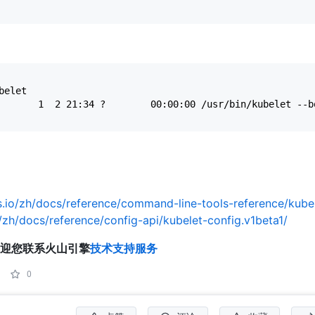
belet
s.io/zh/docs/reference/command-line-tools-reference/kube
o/zh/docs/reference/config-api/kubelet-config.v1beta1/
迎您联系火山引擎
技术支持服务
0