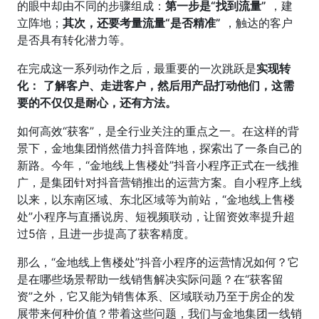
的眼中却由不同的步骤组成：
第一步是“找到流量”
，建
立阵地；
其次，还要考量流量“是否精准”
，触达的客户
是否具有转化潜力等。
在完成这一系列动作之后，最重要的一次跳跃是
实现转
化：
了解客户、走进客户，然后用产品打动他们，这需
要的不仅仅是耐心，还有方法。
如何高效“获客”，是全行业关注的重点之一。在这样的背
景下，金地集团悄然借力抖音阵地，探索出了一条自己的
新路。今年，“金地线上售楼处”抖音小程序正式在一线推
广，是集团针对抖音营销推出的运营方案。自小程序上线
以来，以东南区域、东北区域等为前站，“金地线上售楼
处”小程序与直播说房、短视频联动，让留资效率提升超
过5倍，且进一步提高了获客精度。
那么，“金地线上售楼处”抖音小程序的运营情况如何？它
是在哪些场景帮助一线销售解决实际问题？在“获客留
资”之外，它又能为销售体系、区域联动乃至于房企的发
展带来何种价值？带着这些问题，我们与金地集团一线销