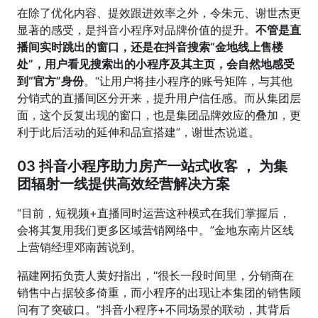
在除了优化内容、提效跟进效率之外，令朱元、谢世杰更
显著的感受，是抖音小程序对品牌价值的提升。
不管是直
播间实时跳出的窗口，还是在抖音搜索“金地线上售楼
处”，用户看见搜索出的小程序及其主页，会自然地感受
到“官方”身份
。“让用户将挂小程序的账号矩阵，与其他
分销式的直播间区分开来，提升用户信任感。而从集团层
面，这个反复出现的窗口，也是集团品牌效应的叠加，更
利于此后活动的延伸和品宣搭建”，谢世杰说道。
03
抖音小程序助力房产一站式收客
，
为集
团辐射一线提供高效经营解决方案
“目前，短视频+直播同时运营这种模式在我们掌握后，
会将其复用我们更多区域营销网络中。”金地东南片区线
上营销经理邓南茜说到。
福建网拓负责人黄好指出，“很长一段时间里，分销商在
销售中占据较多倚重，而小程序的出现让本集团的销售顾
问有了突破口。”抖音小程序+不同场景的联动，其背后