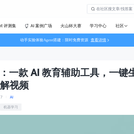
社区
nt 评测集
AI 案例广场
火山杯大赛
学习中心
动手实验体验Agent搭建：限时免费资源
查看详情
tor：一款 AI 教育辅助工具，一键生
讲解视频
17
AI
机器学习