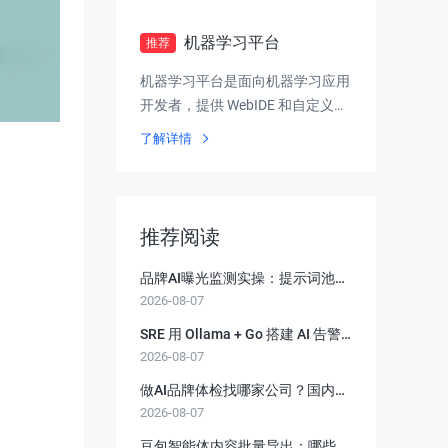
机器学习平台
推荐
机器学习平台是面向机器学习应用
开发者，提供 WebIDE 和自定义训
练等丰富建模工具、多框架高性能
了解详情
模型推理服务的企业级云原生机器
学习平台
推荐阅读
品牌AI曝光监测实操：提示词池与
2026-08-07
多轮独立采样怎么做
SRE 用 Ollama + Go 搭建 AI 告警
2026-08-07
分析管道
做AI品牌体检找哪家公司？国内AI
2026-08-07
品牌诊断服务商业务模式与选择指
南
豆包智能体内容批量导出：哪些该