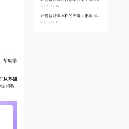
2026-08-06
存、存成什么、怎么存
豆包智能体归档的关键：把追问链
2026-08-07
条和提示词设定一起留住
，帮助学
了
从基础
学生和教