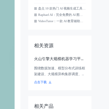
盘点 10 款热门 AI 视频生成工具，值得收藏！
Raphael AI：完全免费的 AI 图片生成工具，无需登录、不限次数
VideoTutor：一款 AI 教育辅助工具，一键生成 K12 动画讲解视频
相关资源
火山引擎大规模机器学习平台
架构设计与应用实践
围绕数据加速、模型分布式训练框
架建设、大规模异构集群调度、模
型开发过程标准化等AI工程化实
点击下载
践，全面分享如何以开发者的极致
体验为核心，进行机器学习平台的
设计与实现。
相关产品