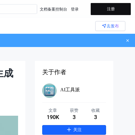
注册
文档
备案
控制台
登录
去发布
成 
关于作者
AI工具派
文章
获赞
收藏
190K
3
3
关注