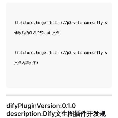
![picture.image](https://p3-volc-community-sign.b
修改后的CLAUDE2.md 文档

![picture.image](https://p3-volc-community-sign.b
文档内容如下:

difyPluginVersion:0.1.0
description:Dify文生图插件开发规