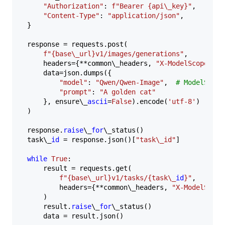
"Authorization"
: 
f"Bearer 
{api\_key}
"
,  

"Content-Type"
: 
"application/json"
,  

}  

response = requests.post(  

f"
{base\_url}
v1/images/generations"
,  

    headers={**common\_headers, 
"X-ModelScope-Asy
    data=json.dumps({  

"model"
: 
"Qwen/Qwen-Image"
,  
# ModelScope
"prompt"
: 
"A golden cat"
    }, ensure\_
ascii
=
False
).encode(
'utf-8'
)  

)  

response.
raise
\_
for
\_status()  

task\_
id
 = response.json()[
"task\_id"
]  

while
True
:  

    result = requests.get(  

f"
{base\_url}
v1/tasks/
{task\_
id
}
"
,  

        headers={**common\_headers, 
"X-ModelScope
    )  

    result.
raise
\_
for
\_status()  

    data = result.json()  
