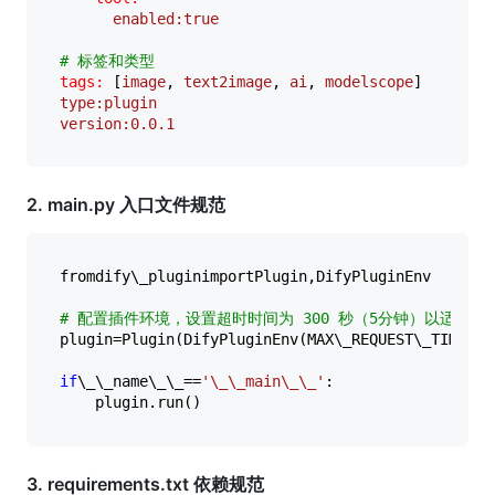
enabled:true
# 标签和类型  
tags:
 [
image
, 
text2image
, 
ai
, 
modelscope
type:plugin
version:0.0.1
2. main.py 入口文件规范
fromdify\_pluginimportPlugin,DifyPluginEnv  

# 配置插件环境，设置超时时间为 300 秒（5分钟）以适应图
plugin=Plugin(DifyPluginEnv(MAX\_REQUEST\_TIMEOUT
if
\_\_name\_\_==
'\_\_main\_\_'
:  

3. requirements.txt 依赖规范