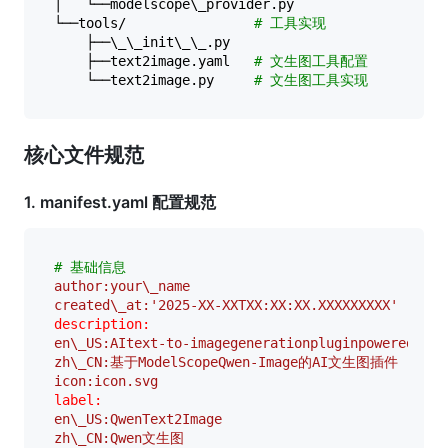
│   └──modelscope\_provider.py  

└──tools/                
# 工具实现  
    ├──\_\_init\_\_.py  

    ├──text2image.yaml   
# 文生图工具配置  
    └──text2image.py     
# 文生图工具实现  
核心文件规范
1. manifest.yaml 配置规范
# 基础信息  
author:your\_name
created\_at:'2025-XX-XXTXX:XX:XX.XXXXXXXXX'
description:
en\_US:AItext-to-imagegenerationpluginpoweredbyMo
zh\_CN:基于ModelScopeQwen-Image的AI文生图插件
icon:icon.svg
label:
en\_US:QwenText2Image
zh\_CN:Qwen文生图