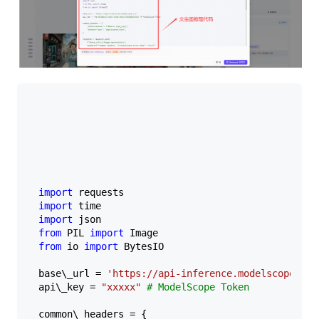
import
import
import
from
 PIL 
import
from
 io 
import
 BytesIO  

base\_url = 
'https://api-inference.modelscope.cn/
api\_key = 
"xxxxx"
# ModelScope Token  
common\_headers = {  
