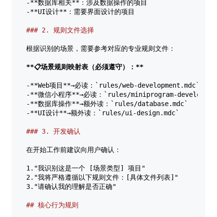
-**数据库相关**：涉及数据操作的项目  

-**UI设计**：需要界面设计的项目  

### 2. 规则文件选择  
根据识别的场景，需要参考对应的专业规则文件：  

**📋场景规则映射表（必须遵守）：**
-**Web项目**→必读：`rules/web-development.mdc`+`rule
-**微信小程序**→必读：`rules/miniprogram-development.m
-**数据库操作**→额外读：`rules/database.mdc`  

-**UI设计**→额外读：`rules/ui-design.mdc`  

### 3. 开发确认  
在开始工作前建议向用户确认：  

1."我识别这是一个 [场景类型] 项目"  

2."我将严格遵循以下规则文件：[具体文件列表]"  

3."请确认我的理解是否正确"  

## 核心行为规则  