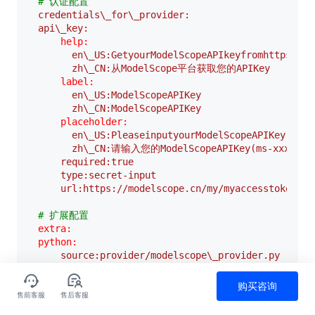
# 认证配置  
credentials\_for\_provider:
api\_key:
help:
en\_US:GetyourModelScopeAPIkeyfromhttps://m
zh\_CN:从ModelScope平台获取您的APIKey
label:
en\_US:ModelScopeAPIKey
zh\_CN:ModelScopeAPIKey
placeholder:
en\_US:PleaseinputyourModelScopeAPIKey(ms-x
zh\_CN:请输入您的ModelScopeAPIKey(ms-xxxxxx)
required:true
type:secret-input
url:https://modelscope.cn/my/myaccesstoken
# 扩展配置  
extra:
python:
source:provider/modelscope\_provider.py
# 身份信息  
购买咨询
identity:
售前客服
售后客服
点赞
评论
收藏
author:your\_name