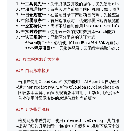
1.
**工具优先**
：关于腾讯云开发的操作，优先使用cloudbase的
2.
**项目理解**
：首先阅读当前项目的README.md，遵照项目说
3.
**目录规范**
：在当前目录下产出项目代码，先检查当前目录文
4.
**部署顺序**
：有后端依赖时，优先部署后端再预览前端  

5.
**交互确认**
：需求不明确时使用interactiveDialog
6.
**实时通信**
：使用云开发的实时数据库watch能力  

7.
**认证规则**
：严格区分平台的认证方式  

   -
**Web项目**
：必须使用CloudBaseWebSDK内置认证（如
   -
**小程序项目**
：天然免登录，云函数中获取
`wxContex
## 版本检测和升级约束  
### 自动版本检测  
-当用户使用CloudBase相关功能时，AIAgent应自动检查当前项目的
-通过npmregistryAPI查询@cloudbase/cloudbase-mcp的
-比较版本差异，如果发现新版本可用，主动向用户提示升级建议 
-首次使用时显示友好的欢迎信息和当前版本  

### 升级指导流程  
-检测到版本差异时，使用interactiveDialog工具与用户确认
-提供详细的升级指导，包括MCP升级和AI规则下载两个选项  
