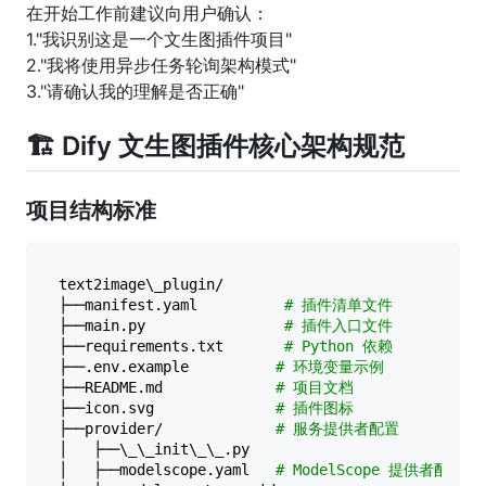
在开始工作前建议向用户确认：
1."我识别这是一个文生图插件项目"
2."我将使用异步任务轮询架构模式"
3."请确认我的理解是否正确"
🏗️ Dify 文生图插件核心架构规范
项目结构标准
text2image\_plugin/  

├──manifest.yaml          
# 插件清单文件  
├──main.py                
# 插件入口文件  
├──requirements.txt       
# Python 依赖  
├──.env.example          
# 环境变量示例  
├──README.md             
# 项目文档  
├──icon.svg              
# 插件图标  
├──provider/             
# 服务提供者配置  
│   ├──\_\_init\_\_.py  

│   ├──modelscope.yaml   
# ModelScope 提供者配置  