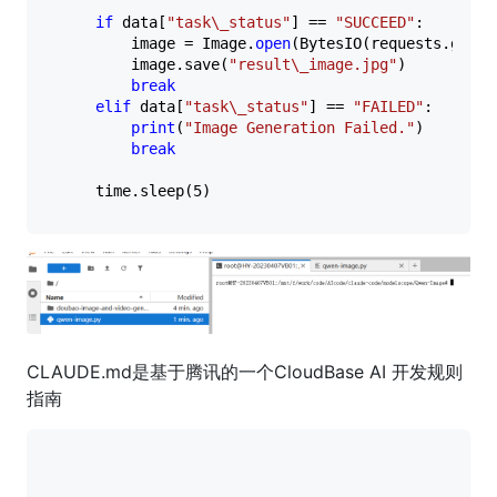
if
 data[
"task\_status"
] == 
"SUCCEED"
:  

        image = Image.
open
(BytesIO(requests.get(d
        image.save(
"result\_image.jpg"
)  

break
elif
 data[
"task\_status"
] == 
"FAILED"
:  

print
(
"Image Generation Failed."
)  

break
    time.sleep(
5
CLAUDE.md是基于腾讯的一个CloudBase AI 开发规则
指南