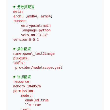
# 元数据配置  
meta:
arch:
 [
amd64
, 
arm64
runner:
entrypoint:main
language:python
version:'3.12'
version:0.0.1
# 插件配置  
name:qwen\_text2image
plugins:
tools:
-provider/modelscope.yaml
# 资源配置  
resource:
memory:1048576
permission:
model:
enabled:true
llm:true
tool: