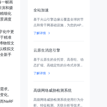
践，希望能够给大家一定的启发。
每一帧画
导演和摄
全站加速
精细化
景调度
基于火山引擎边缘云覆盖全球的节
点和骨干网基础设施，为您的API
和互联网应用提供安全、全链路和
字化中更
了解详情
高质量的网络加速解决方案
于精准
博物馆文
以模拟文
云原生消息引擎
全新手
基于云原生的全托管、高吞吐、动
态扩缩、高稳定性的分布式存算分
离消息服务
了解详情
需求。
高级网络威胁检测系统
变化。
高级网络威胁检测系统使用行为分
NeRF
析、特征检测、关联分析等技术检