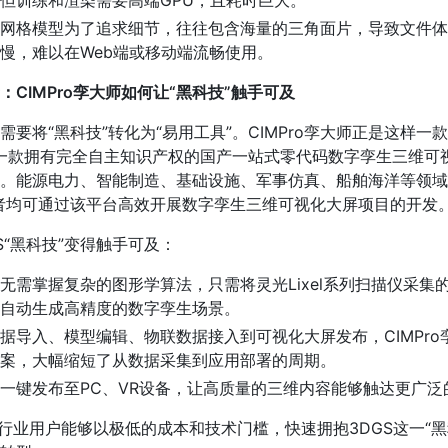
但训练和渲染需要高端GPU，且耗时巨大。
网格模型为了追求细节，往往包含海量的三角面片，导致文件体
慢，难以在Web端或移动端流畅使用。
CIMPro孪大师如何让“黑科技”触手可及
要将“黑科技”转化为“易用工具”。CIMPro孪大师正是这样一
师是一款拥有完全自主知识产权的国产一站式零代码数字孪生三维可
。能源电力、智能制造、基础设施、军事仿真、船舶海洋等领域的
者均可通过该平台高效开展数字孪生三维可视化大屏项目的开发
GS“黑科技”变得触手可及：
无需掌握复杂的图形学算法，只需将灵光Lixel系列扫描仪采集的
自动生成高精度的数字孪生场景。
据导入、模型编辑、物联数据接入到可视化大屏发布，CIMPro
案，大幅缩短了从数据采集到应用部署的周期。
一键发布至PC、VR设备，让高质量的三维内容能够触达更广泛
， 行业用户能够以极低的成本和技术门槛，快速拥抱3DGS这一“黑