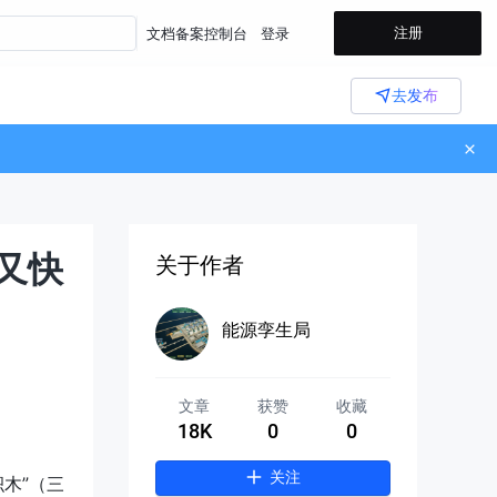
注册
文档
备案
控制台
登录
去发布
又快
关于作者
能源孪生局
文章
获赞
收藏
18K
0
0
关注
积木”（三