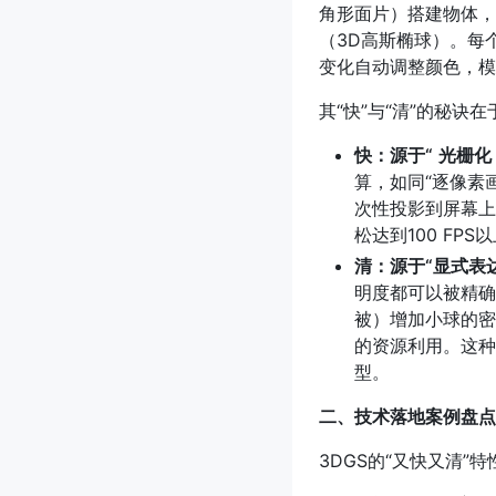
角形面片）搭建物体，
（3D高斯椭球）。每
变化自动调整颜色，模
其“快”与“清”的秘诀在
快：源于“
光栅化
算，如同“逐像素
次性投影到屏幕上
松达到100 FP
清：源于“显式表达
明度都可以被精确
被）增加小球的密
的资源利用。这种
型。
二、技术落地案例盘点
3DGS的“又快又清