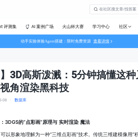
社区
nt 评测集
AI 案例广场
火山杯大赛
学习中心
动手实验体验Agent搭建：限时免费资源
查看详情
】3D高斯泼溅：5分钟搞懂这种
视角渲染黑科技
5-08
数据库
3DGS的“点彩画”原理与
实时渲染
魔法
）可以形象地理解为一种“三维点彩画”技术。传统三维建模像用“