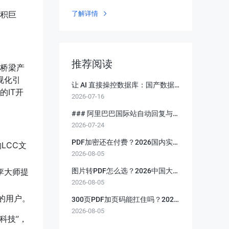
测网络威胁
积巨
了解详情
推荐阅读
款桥梁产
视化引
让 AI 直接操控数据库：国产数据
IT开
2026-07-16
库 MCP Server 从入门到实战
。
### 阿里巴巴国际站自动回复与客
2026-07-24
服系统：多语言询
PDF加密还在付费？2026国内实
LCC文
2026-08-05
测，两款国产随便选
孪大师提
图片转PDF怎么选？2026中国大陆
2026-08-05
免费工具实测
的用户。
300页PDF加页码能扛住吗？2026
2026-08-05
国内实测
科技”，