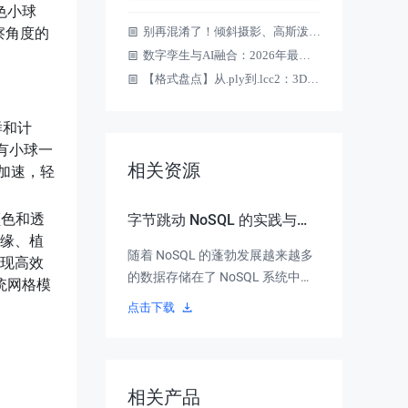
色小球
察角度的
别再混淆了！倾斜摄影、高斯泼溅（3DGS）、点云、数字孪生……一文看懂四大3D概念的“家族关系
数字孪生与AI融合：2026年最值得关注的十大技术趋势
【格式盘点】从.ply到.lcc2：3DGS模型保存与加载的常见文件格式全盘点
样和计
有小球一
相关资源
加速，轻
颜色和透
字节跳动 NoSQL 的实践与探
缘、植
索
随着 NoSQL 的蓬勃发展越来越多
现高效
的数据存储在了 NoSQL 系统中，
统网格模
并且 NoSQL 和 RDBMS 的界限越
点击下载
来越模糊，各种不同的专用
NoSQL 系统不停涌现，各具特
色，形态不一。本次主要分享字节
跳动内部和火山引擎 NoSQL 的实
相关产品