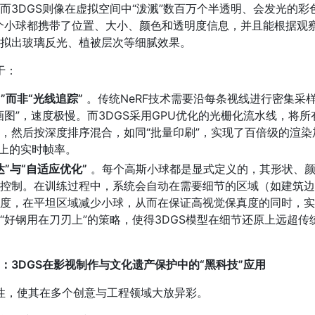
而3DGS则像在虚拟空间中“泼溅”数百万个半透明、会发光的彩
个小球都携带了位置、大小、颜色和透明度信息，并且能根据观
拟出玻璃反光、植被层次等细腻效果。
于：
”而非“光线追踪”
。传统NeRF技术需要沿每条视线进行密集采
画图”，速度极慢。而3DGS采用GPU优化的光栅化流水线，将所
，然后按深度排序混合，如同“批量印刷”，实现了百倍级的渲染
S以上的实时帧率。
”与“自适应优化”
。每个高斯小球都是显式定义的，其形状、
控制。在训练过程中，系统会自动在需要细节的区域（如建筑边
度，在平坦区域减少小球，从而在保证高视觉保真度的同时，实
“好钢用在刀刃上”的策略，使得3DGS模型在细节还原上远超传
：3DGS在影视制作与文化遗产保护中的“黑科技”应用
”特性，使其在多个创意与工程领域大放异彩。