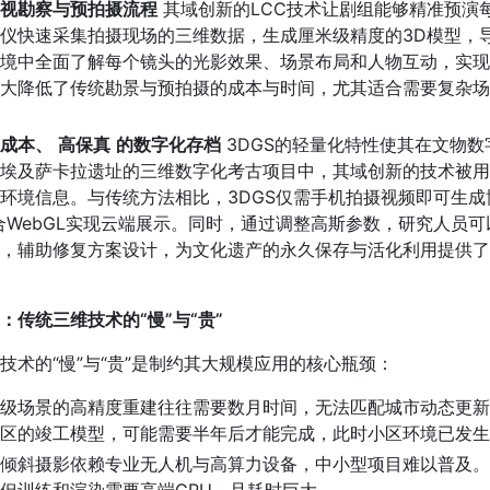
视勘察与预拍摄流程
其域创新的LCC技术让剧组能够精准预演
仪快速采集拍摄现场的三维数据，生成厘米级精度的3D模型，
境中全面了解每个镜头的光影效果、场景布局和人物互动，实现
大降低了传统勘景与预拍摄的成本与时间，尤其适合需要复杂场
成本、
高保真
的数字化存档
3DGS的轻量化特性使其在文物数
埃及萨卡拉遗址的三维数字化考古项目中，其域创新的技术被用
环境信息。与传统方法相比，3DGS仅需手机拍摄视频即可生成
合WebGL实现云端展示。同时，通过调整高斯参数，研究人员可
，辅助修复方案设计，为文化遗产的永久保存与活化利用提供了
：传统三维技术的“慢”与“贵”
技术的“慢”与“贵”是制约其大规模应用的核心瓶颈：
级场景的高精度重建往往需要数月时间，无法匹配城市动态更新
区的竣工模型，可能需要半年后才能完成，此时小区环境已发生
倾斜摄影依赖专业无人机与高算力设备，中小型项目难以普及。而