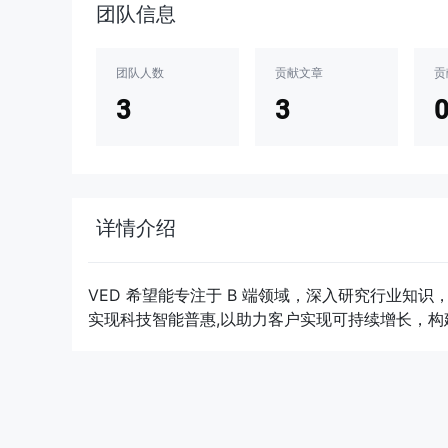
团队信息
团队人数
贡献文章
贡
3
3
详情介绍
VED 希望能专注于 B 端领域，深入研究行业知
实现科技智能普惠,以助力客户实现可持续增长，