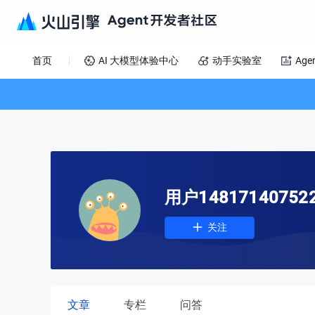
首页
AI 大模型体验中心
动手实验室
Age
用户14817140752
关注
文章
专栏
问答