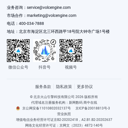
业务咨询：
service@volcengine.com
云信任中心
客户数据平台 VeCDP
文娱行业
服务咨询
市场合作：
marketing@volcengine.com
电话：
400-034-7888
友情链接
飞连
医疗健康行业
建议与反馈
地址：
北京市海淀区北三环西路甲18号院大钟寺广场1号楼
视频直播
传媒行业
廉洁舞弊举报
全部产品
智慧文旅
举报平台
微信公众号
抖音号
视频号
大消费
服务条款
隐私政策
更多协议
© 北京火山引擎科技有限公司 2026 版权所有
代理域名注册服务机构：新网数码 商中在线
京公网安备11010802032137号
京ICP备20018813号-3
营业执照
增值电信业务经营许可证京B2-20202418，A2.B1.B2-20202637
网络文化经营许可证：京网文（2023）4872-140号