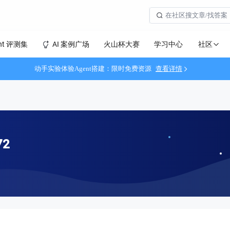
社区
nt 评测集
AI 案例广场
火山杯大赛
学习中心
动手实验体验Agent搭建：限时免费资源
查看详情
72