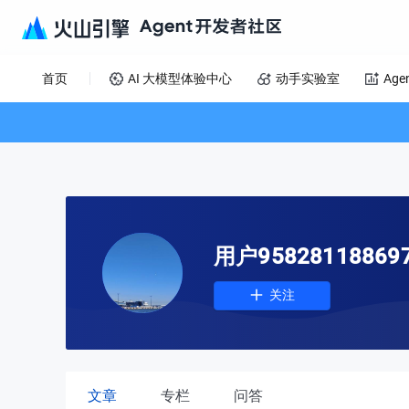
首页
AI 大模型体验中心
动手实验室
Age
用户95828118869
关注
文章
专栏
问答