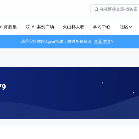
社区
nt 评测集
AI 案例广场
火山杯大赛
学习中心
动手实验体验Agent搭建：限时免费资源
查看详情
79