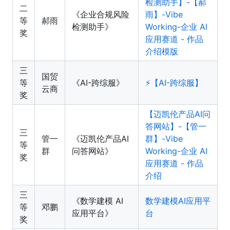
检测助手】-【郝
二
《企业合规风险
雨】-Vibe
等
郝雨
检测助手》
Working-企业 AI
奖
应用赛道 - 作品
介绍模版
三
国贸
等
《AI-跨综服》
⚡️【AI-跨综服】
云商
奖
【迈凯伦产品AI问
答网站】-【管一
三
管一
《迈凯伦产品AI
群】-Vibe
等
群
问答网站》
Working-企业 AI
奖
应用赛道 - 作品
介绍
三
《数学建模 AI
数学建模AI应用平
等
邓鹏
应用平台》
台
奖