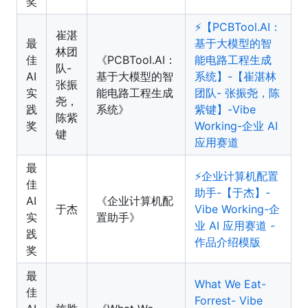
奖
⚡️【PCBTool.AI：
崔湛
最
基于大模型的智
林团
佳
《PCBTool.AI：
能电路工程生成
队-
AI
基于大模型的智
系统】-【崔湛林
张振
实
能电路工程生成
团队- 张振尧，陈
尧，
践
系统》
紫键】-Vibe
陈紫
奖
Working-企业 AI
键
应用赛道
最
⚡️企业计算机配置
佳
助手-【于杰】-
AI
《企业计算机配
于杰
Vibe Working-企
实
置助手》
业 AI 应用赛道 -
践
作品介绍模版
奖
最
What We Eat-
佳
Forrest- Vibe