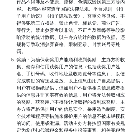
作品不得涉及不健康、淫秽、色情或毁谤第三方等内
容。 投稿内容需遵守国家法律法规、平台规则 《扣
子用户协议》《扣子隐私政策》、尊重公序良俗、不
得侵犯第三方权益、禁止色情、标题党、商业广告、
等行为。禁止参赛者以非法、不正当及舞弊等手段影
响活动的统计数据、以主办方统计的数据为依据。违
规将导致取消参赛资格、限制登录、封禁账号等处
罚。
奖励：为确保获奖用户能顺利收到奖励，主办方将收
集、储存和使用获奖用户的信息（包括获奖用户姓
名、手机号码、收件地址及收款账号等信息）、以便
完成奖励的寄送及发放。以上信息由用户自愿提供，
用户有权拒绝提供，但如用户不提供相关信息或者提
供的信息并非真实有效的信息，用户将无法领取相应
的奖励。获奖用户不得转让所取得的权利或奖励。主
办方将严格保护用户的信息安全、采用适当制度、安
全技术和程序等措施来保护用户的信息不被未经授权
的访问、使用或泄漏。活动主办方将按照国家有关规
定为您代扣代缴税金和税务申报等事宜、相关完税凭