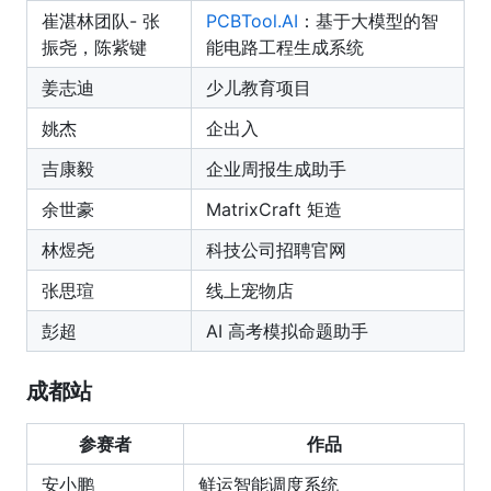
崔湛林团队- 张
PCBTool.AI
：基于大模型的智
振尧，陈紫键
能电路工程生成系统
姜志迪
少儿教育项目
姚杰
企出入
吉康毅
企业周报生成助手
余世豪
MatrixCraft 矩造
林煜尧
科技公司招聘官网
张思瑄
线上宠物店
彭超
AI 高考模拟命题助手
成都站
参赛者
作品
安小鹏
鲜运智能调度系统