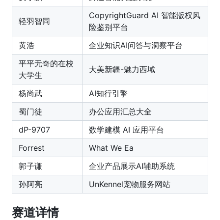
CopyrightGuard AI 智能版权风
轻羽智同
险鉴别平台
黄浩
企业知识AI问答与洞察平台
平平无奇的在校
大美新疆-魅力西域
大学生
杨尚武
AI知行引擎
蜀门徒
办公应用汇总大全
dP-9707
数学建模 AI 应用平台
Forrest
What We Ea
郭子谦
企业产品展示AI辅助系统
孙阿亮
UnKennel宠物服务网站
赛道详情