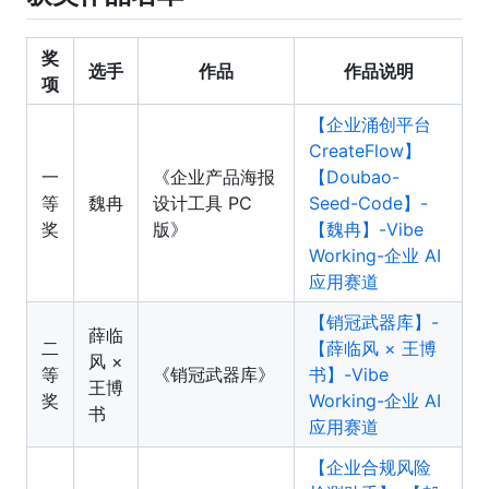
奖
选手
作品
作品说明
项
【企业涌创平台
CreateFlow】
一
《企业产品海报
【Doubao-
等
魏冉
设计工具 PC
Seed-Code】-
奖
版》
【魏冉】-Vibe
Working-企业 AI
应用赛道
【销冠武器库】-
薛临
二
【薛临风 × 王博
风 ×
等
《销冠武器库》
书】-Vibe
王博
奖
Working-企业 AI
书
应用赛道
【企业合规风险