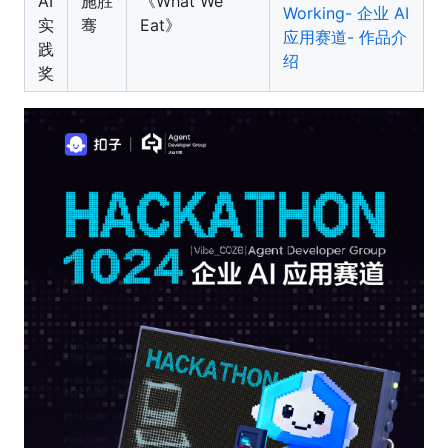
AI
施胜
《What We
Working- 企业 AI
实
骞
Eat》
应用赛道- 作品介
践
绍
奖