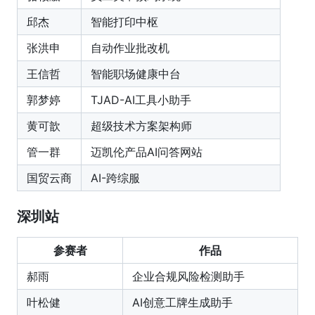
邱杰
智能打印中枢
张洪申
自动作业批改机
王信哲
智能职场健康中台
郭梦婷
TJAD-AI工具小助手
黄可歆
超级技术方案架构师
管一群
迈凯伦产品AI问答网站
国贸云商
AI-跨综服
深圳站
参赛者
作品
郝雨
企业合规风险检测助手
叶松健
AI创意工牌生成助手