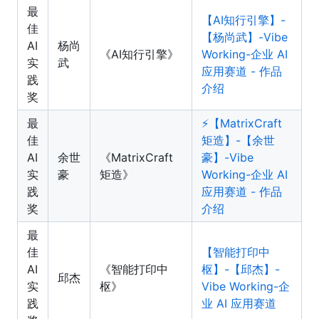
最
【AI知行引擎】-
佳
【杨尚武】-Vibe
AI
杨尚
《AI知行引擎》
Working-企业 AI
实
武
应用赛道 - 作品
践
介绍
奖
最
⚡️【MatrixCraft
佳
矩造】-【余世
AI
余世
《MatrixCraft
豪】-Vibe
实
豪
矩造》
Working-企业 AI
践
应用赛道 - 作品
奖
介绍
最
佳
【智能打印中
AI
《智能打印中
枢】-【邱杰】-
邱杰
实
枢》
Vibe Working-企
践
业 AI 应用赛道