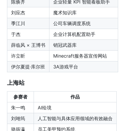
陈焕齐
企业轻量 KPI 智能看板助手
刘应杰
魔术知识库
季江川
公司车辆调度系统
于杰
企业计算机配置助手
薛临风 × 王博书
销冠武器库
许立昕
Minecraft服务器宣传网站
伊尔夏提·库尔班
3A游戏平台
上海站
参赛者
作品
朱一鸣
AI绘境
刘翊筠
人工智能与具体应用领域的有效融合
骆筱瀛
员工美甲预约系统