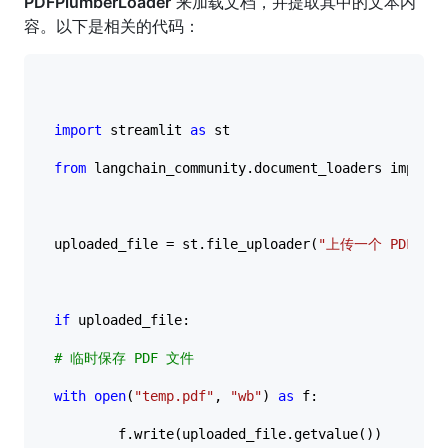
PDFPlumberLoader
来加载文档，并提取其中的文本内
容。以下是相关的代码：
import
 streamlit 
as
 st

from
 langchain_community.document_loaders importPD
uploaded_file = st.file_uploader(
"上传一个 PDF 文件
if
 uploaded_file:

# 临时保存 PDF 文件
with
open
(
"temp.pdf"
, 
"wb"
) 
as
 f:

        f.write(uploaded_file.getvalue())
