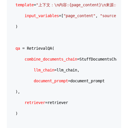
template
=
"上下文：\n内容:{page_content}\n来源:{sour
input_variables
=[
"page_content"
, 
"source"
]

)

qa
 = RetrievalQA(

combine_documents_chain
=StuffDocumentsChain(

llm_chain
=llm_chain,

document_prompt
=document_prompt

),

retriever
=retriever

)
