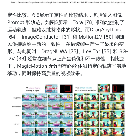
定性比较。图5展示了定性的比较结果，包括输入图像、
Prompt 和轨迹。如图5所示，Tora [78] 准确地控制了
运动轨迹，但难以维持物体的形状。而DragAnything
[64]、ImageConductor [31] 和 MotionI2V [50] 则难
以保持原始主题的一致性，在后续帧中产生了显著的变
形。与此同时，DragNUWA [75]、LeviTor [55] 和 SG-
I2V [36] 经常在细节点上产生伪像和不一致性。相比之
下，MagicMotion 允许移动的物体沿指定的轨迹平滑地
移动，同时保持高质量的视频效果。