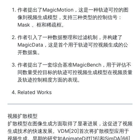
作者提出了MagicMotion，这是一种轨迹可控的图
像到视频生成模型，支持三种类型的控制信号：
Mask 、框和稀疏框。
作者引入了一种数据整理和过滤机制，并构建了
MagicData，这是首个用于轨迹可控视频生成的公
开数据集。
作者提出了一套综合基准MagicBench，用于评估不
同数量受控目标的轨迹可控视频生成模型在视频质量
及轨迹控制精度方面的表现。
Related Works
视频扩散模型
扩散模型在图像生成方面取得了显著进展，这促进了视频
生成技术的快速发展。VDM[20]首次将扩散模型应用于
视频生成。早期的研究如AnimateDiff[16]和SimDA[66]