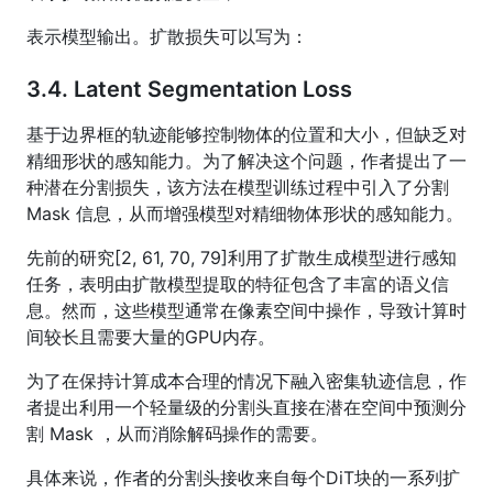
表示模型输出。扩散损失可以写为：
3.4. Latent Segmentation Loss
基于边界框的轨迹能够控制物体的位置和大小，但缺乏对
精细形状的感知能力。为了解决这个问题，作者提出了一
种潜在分割损失，该方法在模型训练过程中引入了分割
Mask 信息，从而增强模型对精细物体形状的感知能力。
先前的研究[2, 61, 70, 79]利用了扩散生成模型进行感知
任务，表明由扩散模型提取的特征包含了丰富的语义信
息。然而，这些模型通常在像素空间中操作，导致计算时
间较长且需要大量的GPU内存。
为了在保持计算成本合理的情况下融入密集轨迹信息，作
者提出利用一个轻量级的分割头直接在潜在空间中预测分
割 Mask ，从而消除解码操作的需要。
具体来说，作者的分割头接收来自每个DiT块的一系列扩