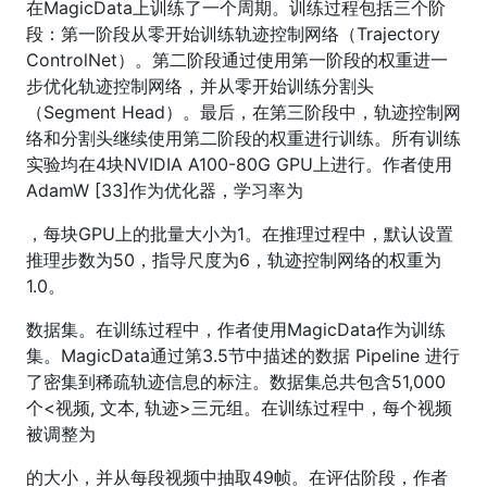
在MagicData上训练了一个周期。训练过程包括三个阶
段：第一阶段从零开始训练轨迹控制网络（Trajectory
ControlNet）。第二阶段通过使用第一阶段的权重进一
步优化轨迹控制网络，并从零开始训练分割头
（Segment Head）。最后，在第三阶段中，轨迹控制网
络和分割头继续使用第二阶段的权重进行训练。所有训练
实验均在4块NVIDIA A100-80G GPU上进行。作者使用
AdamW [33]作为优化器，学习率为
，每块GPU上的批量大小为1。在推理过程中，默认设置
推理步数为50，指导尺度为6，轨迹控制网络的权重为
1.0。
数据集。在训练过程中，作者使用MagicData作为训练
集。MagicData通过第3.5节中描述的数据 Pipeline 进行
了密集到稀疏轨迹信息的标注。数据集总共包含51,000
个<视频, 文本, 轨迹>三元组。在训练过程中，每个视频
被调整为
的大小，并从每段视频中抽取49帧。在评估阶段，作者