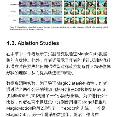
4.3. Ablation Studies
在本节中，作者展示了消融研究以验证MagicData数据
集的有效性。此外，作者还展示了作者的渐进式训练流程
和潜在片段损失如何增强模型对稀疏控制条件下精确物体
形状的理解，从而提高轨迹控制精度。
数据集消融实验。为了验证MagicData的有效性，作者
通过结合两个公开的视频目标分割(VOS)数据集MeViS
[9]和MOSE [10]构建了一个消融数据集。为了进行公平
比较，作者在两个训练集中分别使用相同stage1权重对
MagicMotion阶段2进行了一个epoch的训练，一个是
MagicData，另一个是消融数据集。随后，作者在