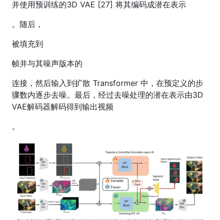
并使用预训练的3D VAE [27] 将其编码成潜在表示
。随后，
被填充到
帧并与其噪声版本的
连接，然后输入到扩散 Transformer 中，在预定义的步
骤数内逐步去噪。最后，经过去噪处理的潜在表示由3D
VAE解码器解码得到输出视频
。