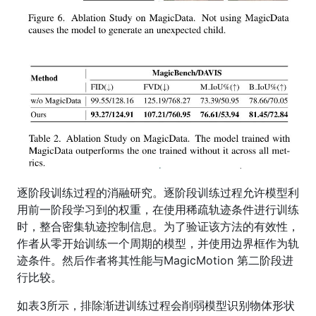
逐阶段训练过程的消融研究。逐阶段训练过程允许模型利
用前一阶段学习到的权重，在使用稀疏轨迹条件进行训练
时，整合密集轨迹控制信息。为了验证该方法的有效性，
作者从零开始训练一个周期的模型，并使用边界框作为轨
迹条件。然后作者将其性能与MagicMotion 第二阶段进
行比较。
如表3所示，排除渐进训练过程会削弱模型识别物体形状