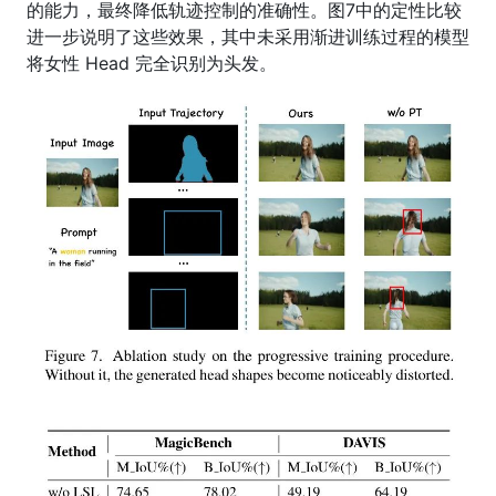
的能力，最终降低轨迹控制的准确性。图7中的定性比较
进一步说明了这些效果，其中未采用渐进训练过程的模型
将女性 Head 完全识别为头发。