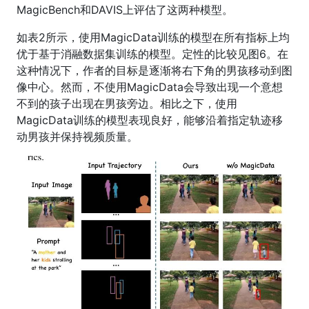
MagicBench和DAVIS上评估了这两种模型。
如表2所示，使用MagicData训练的模型在所有指标上均
优于基于消融数据集训练的模型。定性的比较见图6。在
这种情况下，作者的目标是逐渐将右下角的男孩移动到图
像中心。然而，不使用MagicData会导致出现一个意想
不到的孩子出现在男孩旁边。相比之下，使用
MagicData训练的模型表现良好，能够沿着指定轨迹移
动男孩并保持视频质量。