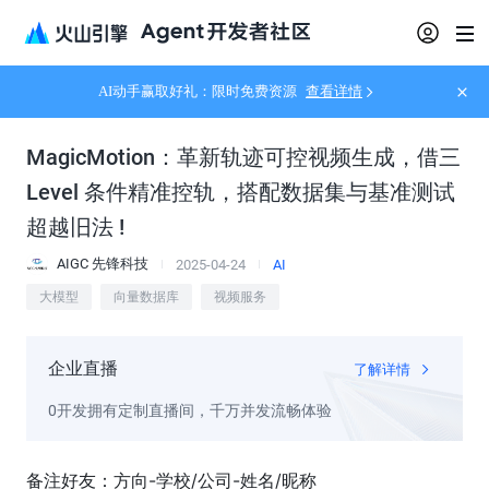
AI动手赢取好礼：限时免费资源
查看详情
MagicMotion：革新轨迹可控视频生成，借三 
Level 条件精准控轨，搭配数据集与基准测试
超越旧法 !
AIGC 先锋科技
2025-04-24
AI
大模型
向量数据库
视频服务
企业直播
了解详情
0开发拥有定制直播间，千万并发流畅体验
备注好友：方向-学校/公司-姓名/昵称