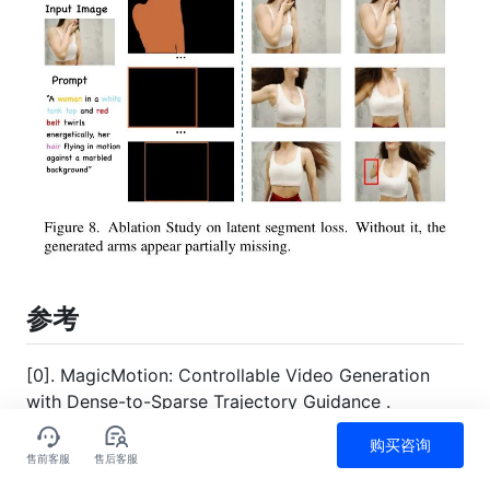
参考
[0]. MagicMotion: Controllable Video Generation
with Dense-to-Sparse Trajectory Guidance .
525
0
0
0
购买咨询
售前客服
售后客服
点赞
评论
收藏