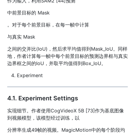
作为输入，利用SAM2 [44]预测
中前景目标的 Mask
。对于每个前景目标，在每一帧中计算
与真实 Mask
之间的交并比(IoU)，然后求平均值得到Mask_IoU。同样
地，作者计算每一帧中每个前景目标的预测边界框与真实
边界框之间的IoU，并取平均值得到Box_IoU。
Experiment
4.1. Experiment Settings
实现细节。作者使用CogVideoX 5B [73]作为基底图像
到视频模型，该模型经过训练，以
分辨率生成49帧的视频。MagicMotion中的每个阶段均