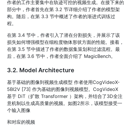
作者的工作主要集中在轨迹可控的视频生成。在接下来的
部分中，作者首先在第 3.2 节详细介绍了作者的模型架
构。随后，在第 3.3 节中概述了作者的渐进式训练过
程。
在第 3.4 节中，作者引入了潜在分割损失，并展示了该
损失如何增强模型在细粒度物体形状方面的性能。接着，
在第 3.5 节中描述了作者的数据集策划和过滤流程。最
后，在第 3.6 节中，作者全面介绍了 MagicBench。
3.2. Model Architecture
基于基础的图像到视频生成模型 作者使用CogVideoX-
5BI2V [73] 作为基础的图像到视频模型。CogVideoX
基于 DiT（扩散 Transformer ）架构，并结合了3D全注
意机制以生成高质量的视频。如图2所示，该模型接受一
个输入图像
和对应的视频