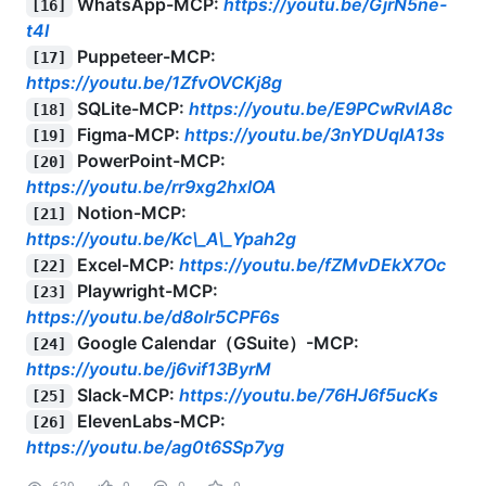
WhatsApp-MCP:
https://youtu.be/GjrN5ne-
[16]
t4I
Puppeteer-MCP:
[17]
https://youtu.be/1ZfvOVCKj8g
SQLite-MCP:
https://youtu.be/E9PCwRvIA8c
[18]
Figma-MCP:
https://youtu.be/3nYDUqlA13s
[19]
PowerPoint-MCP:
[20]
https://youtu.be/rr9xg2hxlOA
Notion-MCP:
[21]
https://youtu.be/Kc\_A\_Ypah2g
Excel-MCP:
https://youtu.be/fZMvDEkX7Oc
[22]
Playwright-MCP:
[23]
https://youtu.be/d8olr5CPF6s
Google Calendar（GSuite）-MCP:
[24]
https://youtu.be/j6vif13ByrM
Slack-MCP:
https://youtu.be/76HJ6f5ucKs
[25]
ElevenLabs-MCP:
[26]
https://youtu.be/ag0t6SSp7yg