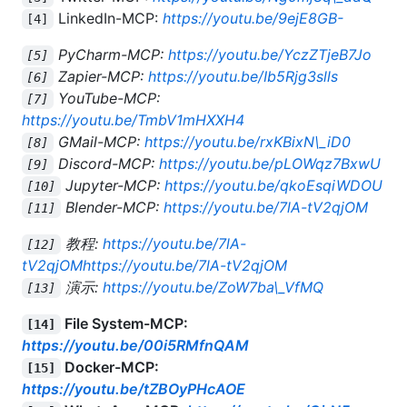
LinkedIn-MCP:
https://youtu.be/9ejE8GB-
[4]
PyCharm-MCP:
https://youtu.be/YczZTjeB7Jo
[5]
Zapier-MCP:
https://youtu.be/Ib5Rjg3slls
[6]
YouTube-MCP:
[7]
https://youtu.be/TmbV1mHXXH4
GMail-MCP:
https://youtu.be/rxKBixN\_iD0
[8]
Discord-MCP:
https://youtu.be/pLOWqz7BxwU
[9]
Jupyter-MCP:
https://youtu.be/qkoEsqiWDOU
[10]
Blender-MCP:
https://youtu.be/7lA-tV2qjOM
[11]
教程:
https://youtu.be/7lA-
[12]
tV2qjOMhttps://youtu.be/7lA-tV2qjOM
演示:
https://youtu.be/ZoW7ba\_VfMQ
[13]
File System-MCP:
[14]
https://youtu.be/00i5RMfnQAM
Docker-MCP:
[15]
https://youtu.be/tZBOyPHcAOE