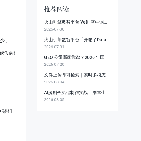
推荐阅读
火山引擎数智平台 VeDI 空中课
2026-07-30
程：定期直播公开课，解锁数据应
用新技能！
火山引擎数智平台「开箱了Data」
少。
2026-07-31
合集：3 分钟吃透核心上新功能
级功能
GEO 公司哪家靠谱？2026 年国内
2026-07-20
靠谱合规 GEO 优化服务商深度解
析
文件上传即可检索｜实时多模态向
2026-08-04
量链路落地实践分享
AI漫剧全流程制作实战：剧本生
2026-08-05
成、角色设计、分镜拆解、视频生
成、剪辑、配音、包装零到商业变
端框架和
现