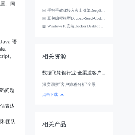
配置。同
手把手教你接入火山引擎DeepSeek-R1联网搜索API，开启智能探索新旅程
豆包编程模型Doubao-Seed-Code深度体验，从零开始构建全栈项目的完整指南
Windows10安装Docker Desktop（大妈看了都会）
Java 语
la、
相关资源
ipt,
数据飞轮银行业-全渠道客户
旅程分析与精细化线上运营白
深度洞察“客户旅程分析”全景
皮书
码问题
点击下载
估表达
理和团队
相关产品