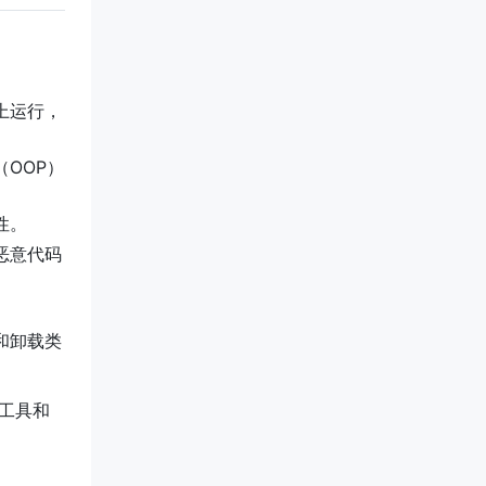
台上运行，
OOP）
性。
恶意代码
和卸载类
一套工具和