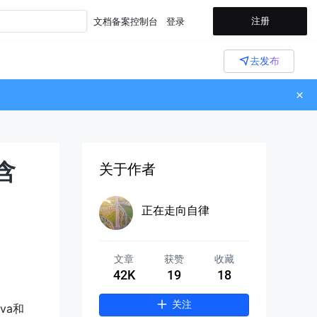
注册
文档
备案
控制台
登录
去发布
（含
关于作者
正在走向自律
文章
获赞
收藏
42K
19
18
关注
ava和