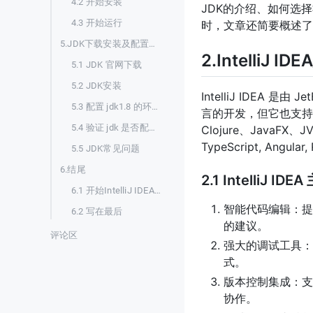
4.2 开始安装
JDK的介绍、如何选
4.3 开始运行
时，文章还简要概述了
5.JDK下载安装及配置【本地】
2.IntelliJ ID
5.1 JDK 官网下载
5.2 JDK安装
IntelliJ IDEA 
5.3 配置 jdk1.8 的环境变量
言的开发，但它也支持多种
5.4 验证 jdk 是否配置成功
Clojure、JavaFX、J
TypeScript, Angu
5.5 JDK常见问题
6.结尾
2.1 IntelliJ ID
6.1 开始IntelliJ IDEA编程之旅
智能代码编辑：提
6.2 写在最后
的建议。
评论区
强大的调试工具：
式。
版本控制集成：支
协作。