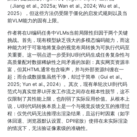
（Jiang et al., 2025a; Wan et al., 2024; Wu et al.,
2025），但这些方法仍受限于僵化的启发式规则以及当
前VLM能力的固有上限。
作者将在UI编码任务中VLMs当前局限性归因于两个关键
挑战。首先，现有模型缺乏强大的多模态编码能力，而这
种能力对于可靠地将复杂的视觉布局转换为可执行代码至
关重要。这一弱点进一步受到UI到代码生成任务复杂性与
高质量配对数据稀缺性之间矛盾的加剧：真实网页资源丰
富，但其HTML通常包含噪声，并与外部资源纠缠在一
起；而合成数据集虽然干净，却过于简单（Gui et al.,
2025; Yun et al., 2024）。其次，现有单轮次UI到代码
范式与真实世界UI开发工作流之间存在根本性脱节，这不
仅限制了其性能上限，也削弱了实际应用价值。从根本上
说，UI到代码转换本质上是一个与视觉反馈交互的推理过
程：仅凭代码无法推理出渲染结果，且运行时因素（如字
体回退、浏览器默认设置、DPI缩放）使得在未实际渲染
的情况下，无法验证像素级的准确性。