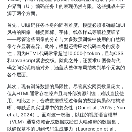
户界面（UI）编码任务上的表现仍然有限。这些挑战主要
源于两个方面。
首先，UI编码任务本身的固有难度。模型必须准确感知UI
风格的图像，捕捉图标、字体、线条样式等细粒度细节
——尽管这些图像的分布与大多数预训练中使用的自然图
像存在显著差异。此外，模型还需应对代码本身的复杂
性，因为HTML代码常常超过10,000个token，且与CSS
和JavaScript紧密交织。除此之外，还要求UI图像与代
码之间实现精确对齐，涵盖从整体布局结构到单个元素的
各个层面。
其次，现有训练数据的局限性。尽管真实网页数量庞大，
但其HTML通常存在噪声且与外部资源纠缠，难以直接使
用。相比之下，合成数据或经过修剪的数据集虽然结构清
晰，却缺乏真实世界中的复杂性（Gui et al., 2025；Yun
et al., 2024）。面对这一权衡，以往的视觉语言模型
（VLM）通常依赖合成数据或经过大幅修剪的数据集，
以确保基本的UI到代码生成能力（Laurenc¸on et al.,