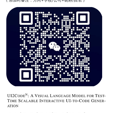
( 添加时备注：方向+学校/公司+昵称/姓名 )