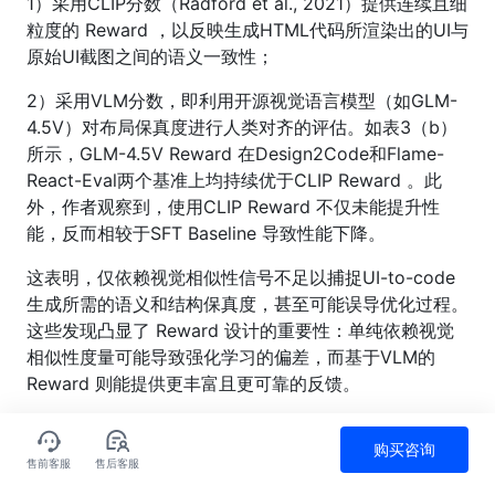
1）采用CLIP分数（Radford et al., 2021）提供连续且细
粒度的 Reward ，以反映生成HTML代码所渲染出的UI与
原始UI截图之间的语义一致性；
2）采用VLM分数，即利用开源视觉语言模型（如GLM-
4.5V）对布局保真度进行人类对齐的评估。如表3（b）
所示，GLM-4.5V Reward 在Design2Code和Flame-
React-Eval两个基准上均持续优于CLIP Reward 。此
外，作者观察到，使用CLIP Reward 不仅未能提升性
能，反而相较于SFT Baseline 导致性能下降。
这表明，仅依赖视觉相似性信号不足以捕捉UI-to-code
生成所需的语义和结构保真度，甚至可能误导优化过程。
这些发现凸显了 Reward 设计的重要性：单纯依赖视觉
相似性度量可能导致强化学习的偏差，而基于VLM的
Reward 则能提供更丰富且更可靠的反馈。
4.4 消融研究：真实网页在强化学习阶段的影
购买咨询
响
售前客服
售后客服
点赞
评论
收藏