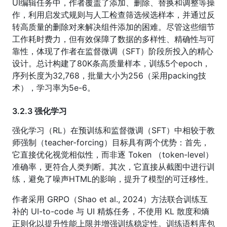
UI编辑任务中，作者覆盖了添加、删除、替换和调整等操
作，利用启发式规则与人工检查筛选候选样本，并通过反
转高质量的删除对来解决组件添加的困难。尽管这些细节
工作耗时费力，但有效保障了数据的多样性、精确性与可
靠性，体现了作者在监督微调（SFT）阶段所投入的精心
设计。总计构建了80K条高质量样本，训练5个epoch，
序列长度为32,768，批量大小为256（采用packing技
术），学习率为5e-6。
3.2.3 强化学习
强化学习（RL）在预训练和监督微调（SFT）中相较于教
师强制（teacher-forcing）目标具有两个优势：首先，
它直接优化视觉相似性，而非逐 Token （token-level）
准确率，更符合人类判断。其次，它直接从截图中进行训
练，避免了噪声HTML的影响，提升了模型的可迁移性。
作者采用 GRPO（Shao et al., 2024）方法联合训练互
补的 UI-to-code 与 UI 精炼任务，不使用 KL 散度和熵
正则化以提升性能上限并增强训练稳定性。训练语料库包