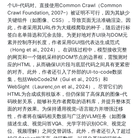
个UI–代码对。直接使用Common Crawl（Common
Crawl Foundation, 2007–）被证明不可行，因为其缺少
关键组件（如图像、CSS），导致页面无法准确渲染。因
此，作者采用其URL作为大规模爬取的种子，随后进行标
签白名单筛选和冗余去除。为更好地对齐UI块与DOM元
素并控制序列长度，作者采用GUI指代表达生成范式
（Hong et al., 2024）。在训练过程中，模型接收完整
的网页和一个随机采样的DOM节点的边界框，需预测对
应的HTML，从而确保UI片段与底层代码之间具有更紧密
的对齐。此外，作者还引入了外部的UI-to-code数据
集，包括WebCode2M（Gui et al., 2025）和
WebSight（Laurenc¸on et al., 2024）。尽管它们的
HTML为合成或剪枝版本，但仍保留了高保真的图像–代
码映射关系，能够补充作者爬取的语料库，并提升整体页
面的对齐效果。为保持通用视觉–语言能力并增强迁移
性，作者将在编码相关数据与广泛的VLM任务（如图像
描述生成、视觉问答VQA、光学字符识别OCR、视觉定
位、视频理解）之间交替训练。此外，作者还引入了超过