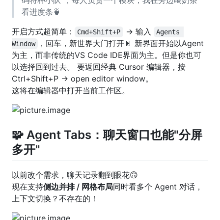
码特种小队"，每人负责一个模块，我在旁边喝奶茶
看进度条🍵
开启方式超简单：
→ 输入
Cmd+Shift+P
Agents 
，回车，新世界大门打开🚪 新界面开始以Agent
Window
为主，而非传统的VS Code IDE界面为主。但是你也可
以选择回到过去。 要返回经典 Cursor 编辑器，按
Ctrl+Shift+P → open editor window。
这将在编辑器中打开当前工作区。
🧩 Agent Tabs：聊天窗口也能"分屏
多开"
以前改个需求，聊天记录翻到眼花🙃
现在支持
侧边并排 / 网格布局
同时看多个 Agent 对话，
上下文切换？不存在的！