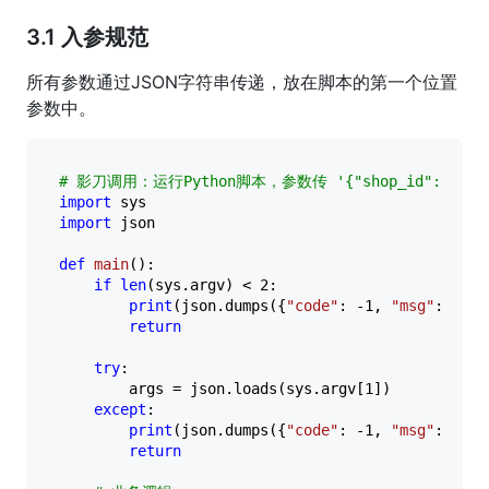
3.1 入参规范
所有参数通过JSON字符串传递，放在脚本的第一个位置
参数中。
# 影刀调用：运行Python脚本，参数传 '{"shop_id": "123", 
import
import
 json

def
main
():

if
len
(sys.argv) < 
2
:

print
(json.dumps({
"code"
: -
1
, 
"msg"
: 
"mis
return
try
:

        args = json.loads(sys.argv[
1
])

except
:

print
(json.dumps({
"code"
: -
1
, 
"msg"
: 
"inv
return