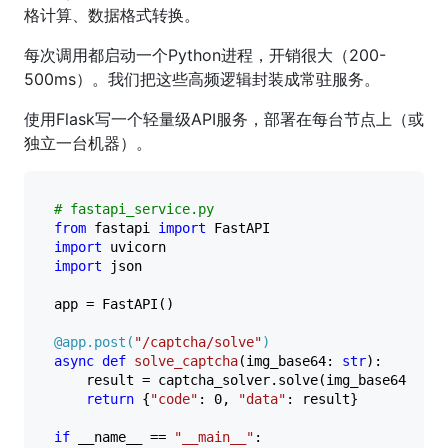
格计算、数据格式转换。
每次调用都启动一个Python进程，开销很大（200-
500ms）。我们把这些高频逻辑封装成常驻服务。
使用Flask写一个轻量级API服务，部署在每台节点上（或
独立一台机器）。
# fastapi_service.py
from
 fastapi 
import
import
import
 json

app = FastAPI()

@app.post(
"/captcha/solve"
)
async
def
solve_captcha
(
img_base64: 
str
):

    result = captcha_solver.solve(img_base64)

return
 {
"code"
: 
0
, 
"data"
: result}

if
 __name__ == 
"__main__"
:
