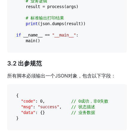
# 业务逻辑
    result = process(args)

# 标准输出打印结果
print
(json.dumps(result))

if
 __name__ == 
"__main__"
:

3.2 出参规范
所有脚本必须输出一个JSON对象，包含以下字段：
{
"code"
:
0
,
// 0成功，非0失败
"msg"
:
"success"
,
// 状态描述
"data"
:
{
}
// 业务数据
}