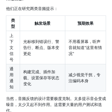
他们正在研究两类音频提示：
类
触发场景
预期效果
型
上
下
光标移到错误行、警
不用看屏幕，听声
文
告行、断点、版本变
音就知道"这里有情
信
更处
况"
号
通
构建完成、插件加
用
减少视觉干扰，专
载、设置保存等状态
通
注编码本身
变化
知
当然，音频反馈的设计需要极度克制。太多提示音会变成
噪音，太少又起不到作用。这需要大量的用户测试和迭
代。