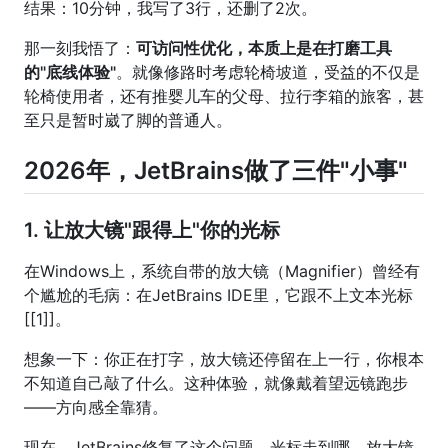
结果：10分钟，我写了3行，还删了2次。
那一刻我悟了：
可访问性优化，本质上是在打磨工具
的"底线体验"
。就像修路时考虑轮椅坡道，受益的不仅是
轮椅使用者，还有推婴儿车的父母、拉行李箱的旅客，甚
至只是暂时崴了脚的普通人。
2026年，JetBrains做了三件"小事"
1. 让放大镜"跟得上"你的光标
在Windows上，系统自带的放大镜（Magnifier）曾经有
个尴尬的毛病：在JetBrains IDE里，它跟不上文本光标
[[1]]。
想象一下：你正在打字，放大镜还停留在上一行，你根本
不知道自己敲了什么。这种体验，就像戴着望远镜跑步
——方向感全靠猜。
现在，JetBrains修复了这个问题。光标走到哪，放大镜