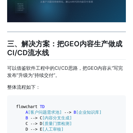
三、解决方案：把GEO内容生产做成
CI/CD流水线
可以借鉴软件工程中的CI/CD思路，把GEO内容从“写完
发布”升级为“持续交付”。
整体流程如下：
flowchart 
TD
A
[客户问题需求池]
 --> 
B
[企业知识库]
B
 --> C
[内容分支生成]
    C --> D
[质量门禁检测]
    D --> E
[人工审核]