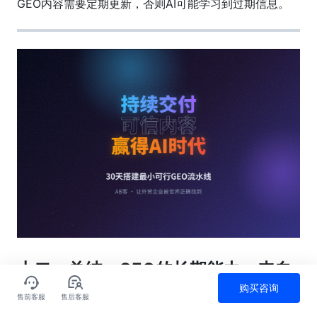
GEO内容需要定期更新，否则AI可能学习到过期信息。
十二、总结：GEO的长期能力，来自
稳定的内容交付系统
购买咨询
售前客服
售后客服
点赞
评论
收藏