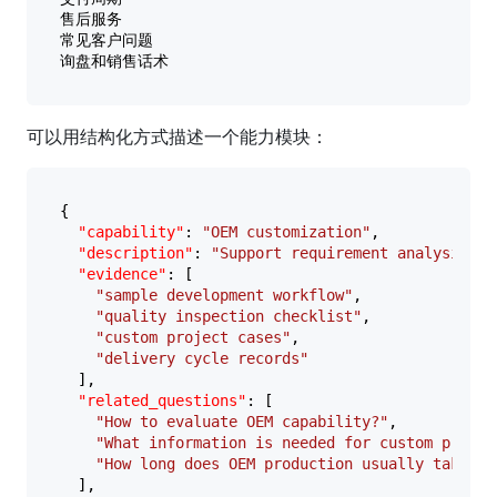
售后服务

常见客户问题

可以用结构化方式描述一个能力模块：
{
"capability"
:
"OEM customization"
,
"description"
:
"Support requirement analysis, s
"evidence"
:
[
"sample development workflow"
,
"quality inspection checklist"
,
"custom project cases"
,
"delivery cycle records"
]
,
"related_questions"
:
[
"How to evaluate OEM capability?"
,
"What information is needed for custom produc
"How long does OEM production usually take?"
]
,