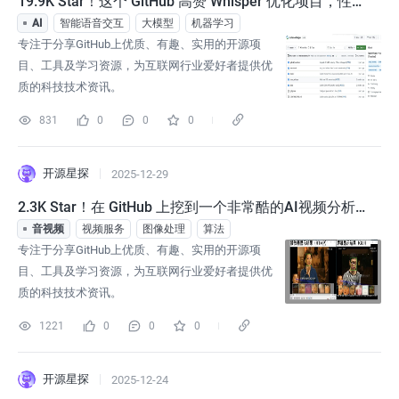
19.9K Star！这个 GitHub 高赞 Whisper 优化项目，性能
提升 4 倍，显存砍半！
AI
智能语音交互
大模型
机器学习
专注于分享GitHub上优质、有趣、实用的开源项
目、工具及学习资源，为互联网行业爱好者提供优
质的科技技术资讯。
831
0
0
0
开源星探
2025-12-29
2.3K Star！在 GitHub 上挖到一个非常酷的AI视频分析
神器！
音视频
视频服务
图像处理
算法
专注于分享GitHub上优质、有趣、实用的开源项
目、工具及学习资源，为互联网行业爱好者提供优
质的科技技术资讯。
1221
0
0
0
开源星探
2025-12-24