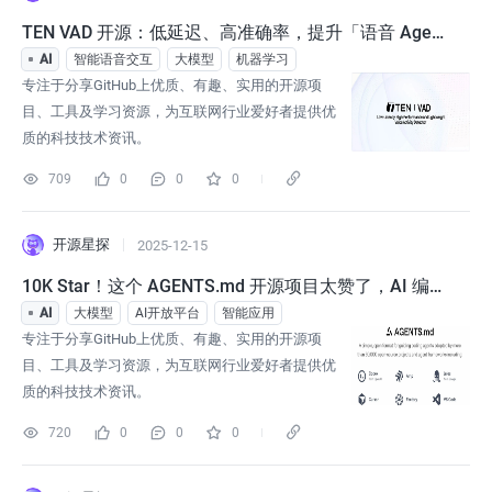
TEN VAD 开源：低延迟、高准确率，提升「语音 Agen
t」上限就靠它!
AI
智能语音交互
大模型
机器学习
专注于分享GitHub上优质、有趣、实用的开源项
目、工具及学习资源，为互联网行业爱好者提供优
质的科技技术资讯。
709
0
0
0
开源星探
2025-12-15
10K Star！这个 AGENTS.md 开源项目太赞了，AI 编程
助手彻底悟了！
AI
大模型
AI开放平台
智能应用
专注于分享GitHub上优质、有趣、实用的开源项
目、工具及学习资源，为互联网行业爱好者提供优
质的科技技术资讯。
720
0
0
0