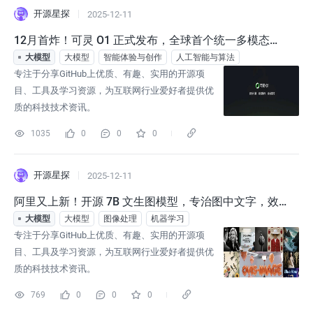
开源星探
2025-12-11
12月首炸！可灵 O1 正式发布，全球首个统一多模态视
频大模型，强得可怕！
大模型
大模型
智能体验与创作
人工智能与算法
专注于分享GitHub上优质、有趣、实用的开源项
目、工具及学习资源，为互联网行业爱好者提供优
质的科技技术资讯。
1035
0
0
0
开源星探
2025-12-11
阿里又上新！开源 7B 文生图模型，专治图中文字，效
果媲美 20B+ 大模型！
大模型
大模型
图像处理
机器学习
专注于分享GitHub上优质、有趣、实用的开源项
目、工具及学习资源，为互联网行业爱好者提供优
质的科技技术资讯。
769
0
0
0