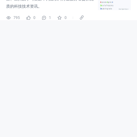
质的科技技术资讯。
795
0
1
0
开源星探
2025-11-12
开源本地文档翻译神器，完美保留原格式，还能自动生
成术语表（带一键安装包）
开源
企业应用
AI开放平台
数据库
专注于分享GitHub上优质、有趣、实用的开源项
目、工具及学习资源，为互联网行业爱好者提供优
质的科技技术资讯。
1332
0
0
0
开源星探
2025-10-22
开源AI视频字幕编辑神器，Whisper智能生成+实时裁
剪！
开源
智能应用
视频服务
开发与运维
专注于分享GitHub上优质、有趣、实用的开源项