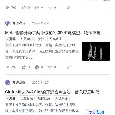
792
0
0
0
开源星探
2025-11-27
Meta 悄悄开源了两个惊艳的 3D 重建模型，物体重建
+人体重建！
开源
机器学习
算法
图像处理
专注于分享GitHub上优质、有趣、实用的开源项
目、工具及学习资源，为互联网行业爱好者提供优
质的科技技术资讯。
697
0
0
0
开源星探
2025-11-27
GitHub爆火24K Star的开源热点雷达，信息密度时代的
降噪神器！
开源
推荐算法
智能应用
开源镜像
专注于分享GitHub上优质、有趣、实用的开源项
目、工具及学习资源，为互联网行业爱好者提供优