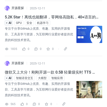
开源星探
2025-12-11
5.2K Star！离线也能翻译，零网络高隐私，40+语言的
纯本地翻译神器！
AI
GPU
安全
机器学习
专注于分享GitHub上优质、有趣、实用的开源项
目、工具及学习资源，为互联网行业爱好者提供优
质的科技技术资讯。
1835
0
0
0
开源星探
2025-12-11
微软又上大分！刚刚开源一款 0.5B 轻量级实时 TTS 模
型，还能边想边说！
AI
智能语音交互
大模型
智能应用
专注于分享GitHub上优质、有趣、实用的开源项
目、工具及学习资源，为互联网行业爱好者提供优
质的科技技术资讯。
565
0
0
0