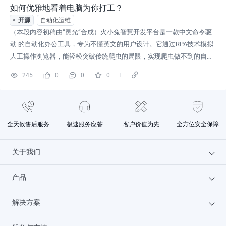
如何优雅地看着电脑为你打工？
开源
自动化运维
（本段内容初稿由“灵光”合成）火小兔智慧开发平台是一款中文命令驱
动 的自动化办公工具，专为不懂英文的用户设计。它通过RPA技术模拟
人工操作浏览器，能轻松突破传统爬虫的局限，实现爬虫做不到的自动
化办公。三大优于爬虫的亮点：· 中文指令：用"记事本"、"复制"等中文
245
0
0
0
操作可快速实现批处理· 会话保持与隐私保护：自动维持登录状态，能
够实现自动登录· 模块化：可以编写脚本，配合键盘快捷键自定义调用1.
环境
全天候售后服务
极速服务应答
客户价值为先
全方位安全保障
关于我们
产品
为什么选火山
解决方案
文档中心
云服务器