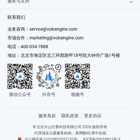
服务与支持
联系我们
GPU云服务器
汽车行业
人才招聘
机器学习平台
金融行业
备案服务
联系我们
业务咨询：
service@volcengine.com
云信任中心
客户数据平台 VeCDP
文娱行业
服务咨询
市场合作：
marketing@volcengine.com
电话：
400-034-7888
友情链接
飞连
医疗健康行业
建议与反馈
地址：
北京市海淀区北三环西路甲18号院大钟寺广场1号楼
视频直播
传媒行业
廉洁舞弊举报
全部产品
智慧文旅
举报平台
微信公众号
抖音号
视频号
大消费
服务条款
隐私政策
更多协议
© 北京火山引擎科技有限公司 2026 版权所有
代理域名注册服务机构：新网数码 商中在线
京公网安备11010802032137号
京ICP备20018813号-3