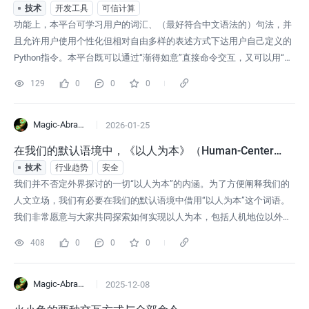
技术
开发工具
可信计算
功能上，本平台可学习用户的词汇、（最好符合中文语法的）句法，并
且允许用户使用个性化但相对自由多样的表述方式下达用户自己定义的
Python指令。本平台既可以通过“渐得如意”直接命令交互，又可以用“渐
得如意”打开中文命令脚本。特点上，本平台，作为这类架构的典型应用
129
0
0
0
场景，延续了这类架构的特点。本平台因其所采用的架构，能在CPU上
学习、本地运行、离线解析命令（除非自定义的指令内容需要联网）。
一旦学习完毕，
Magic-Abracadabra
2026-01-25
在我们的默认语境中，《以人为本》（Human-Centere
d）教义究竟是什么？
技术
行业趋势
安全
我们并不否定外界探讨的一切“以人为本”的内涵。为了方便阐释我们的
人文立场，我们有必要在我们的默认语境中借用“以人为本”这个词语。
我们非常愿意与大家共同探索如何实现以人为本，包括人机地位以外的
语境中，尽管我们的以人为本默认聚焦于人机地位这一点。脱离人机地
408
0
0
0
位的“以人为本”不适用本文的严格界定，也因为这种人机地位以外“以人
为本”内涵的开放性为全人类的发展带来无上限的激动可能。“以人为
本”在我们语境中的适
Magic-Abracadabra
2025-12-08