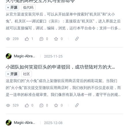
火小兔的两种交互方式与全部命令
开源
低代码
从官方渠道安装完毕后，可以从开始菜单中搜索到“机关区”和“火小
兔”。机关区——调试窗口（演示）：直接双击“机关区”，进入界面之后
就可以直接编写，调试，编辑，浏览，运行本平台命令；支持一行多个
句子的命令，但不支持多行输入当输入命令然后按回车时，执行用户输
209
1
0
0
入的命令当输入内容不是本平台代码时按下回车，触发哭脸“【To
T】”火小兔——执行开发的脚本文件（本项目联网对照组的交互演
示）：“机关文件”与“秘籍文
Magic-Abracadabra
2025-11-25
小团队如何笑迎巨头的申请驳回，成功登陆对方的大平
台
开源
社区
这是我们的“火小兔”成功上架微软应用商店背后的精彩花絮。当我们
的“火小兔”首次提交至微软应用商店时，我们收到的不仅仅是欢迎，而
是一连串的标准合规审查。我们像所有新入场者一样，遵守平台的规
则。我们第一次被驳回，并接受了平台方的分发渠道限制（平台不允许
529
0
0
0
我们在它的平台上提供除了微软应用商店以外的其它下载渠道，并且不
许我们在程序信息里面声明我们的免费立场）。这只是第一关。紧接
着，第二关的考验近乎“绝杀”。
Magic-Abracadabra
2025-12-08