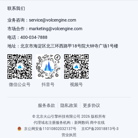
人才招聘
机器学习平台
金融行业
备案服务
联系我们
业务咨询：
service@volcengine.com
云信任中心
客户数据平台 VeCDP
文娱行业
服务咨询
市场合作：
marketing@volcengine.com
电话：
400-034-7888
友情链接
飞连
医疗健康行业
建议与反馈
地址：
北京市海淀区北三环西路甲18号院大钟寺广场1号楼
视频直播
传媒行业
廉洁舞弊举报
全部产品
智慧文旅
举报平台
微信公众号
抖音号
视频号
大消费
服务条款
隐私政策
更多协议
© 北京火山引擎科技有限公司 2026 版权所有
代理域名注册服务机构：新网数码 商中在线
京公网安备11010802032137号
京ICP备20018813号-3
营业执照