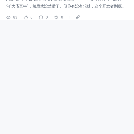
句“大佬真牛”，然后就没然后了。但你有没有想过，这个开发者到底
是“真大腿”还是“面子工程”？他的技术栈有没有断层？他是那种偶尔爆
83
0
0
0
火的“运气选手”，还是极度自律的“代码机器”？靠肉眼看，你顶多看个
皮毛。所以今天要安利一个被严重低估的开源利器——悟空Github
悟空爬虫彪哥
2026-04-20
GitHub 中国区前100名，哪些是真开发者？哪些是Mark
down工程师？
技术
AI生态
大家好，我是彪哥，本次分析的数据来源于开源项目《中国区 GitHub
用户排行榜》，仓库数据及分析来自开源工具《悟空 GitHub 数据分析
工具》，该项目也是我自己开发的，支持在线体验。我们将把GitHub 用
户分为两个类型来分析：开发者 和 Markdown 工程师。稚晖君。先看基
205
0
0
0
础信息：他的公开项目数量其实不算多，这说明他不是那种“到处 fork、
到处点 star”的用户，而是亲自做项目输出的
悟空爬虫彪哥
2026-04-18
2026 Python UI 框架选择指南：从 Streamlit 到 Pyside6 
的四层体系
大数据
Skill
大家好，我是彪哥。如果你还在纠结 Python UI 选 Tkinter、PyQt 还是 Ki