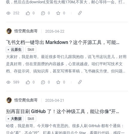
载，然后点击downlord,安装包大概170M,不算大，耐心等待一会。打开
安装包，选我同意协议，勾选上这几个，然后点击下一步。点击完成，
252
0
0
0
软件会自动打开软甲自动打开后，我们点击sign up会自动打开浏览器，
点继续点击注册输入姓名和邮箱，然
悟空爬虫彪哥
2026-04-22
飞书文档一键导出 Markdown？这个开源工具，可能是
目前最适合普通人的方案
云原生
Skill
大家好，我是彪哥。最近很多哥们儿跟我抱怨，说飞书这玩意儿，好用
是真好用，但在里面攒的内容越多，心里就越虚。咱们平时写技术文
档、存提示词、搞知识库，甚至写博客草稿，飞书确实方便。但问题来
了：这些内容怎么“落袋为安”？你想备份、想转到 Obsidian 深度整理、
589
0
0
0
想往 Hexo/Hugo 博客里导，或者想喂给 AI 做本地 RAG 知识库，这时候
你就抓瞎了。直接复制？格式乱得像乱码；图片？全是一串失效
悟空爬虫彪哥
2026-04-21
别再盲目刷 GitHub 了！这个神级工具，能让你像“开天
眼”一样看透开发者
大数据
Skill
哈喽，我是彪哥。今天聊个有意思的。很多人刷 GitHub 都有个通病：
只会“看”，不会“挖”。盯着人家的项目点个 Star，看两行代码，感叹一