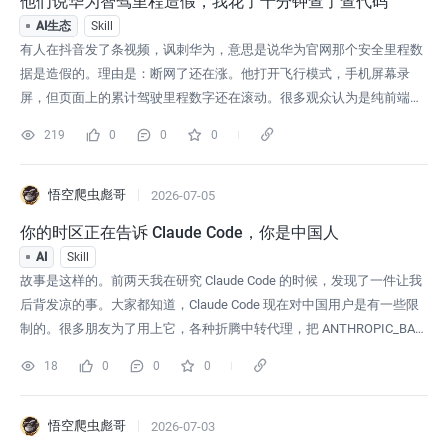
他们说华为智驾里程造假，我花了十分钟查了查代码
AI生态
Skill
有人在抖音发了条视频，讽刺华为，意思是说华为官网那个安全里程数
据是造假的。理由是：断网了还在涨。他打开飞行模式，手机屏幕录
屏，但页面上的累计驾驶里程数字还在滚动。很多观众认为是纯前端脚
本，骗人的东西。语气里带着一种「又让我逮着一个」的兴奋。这条视
219
0
0
0
频有多少人看过我不知道，但转发的、骂的、跟着嘲讽的，不少。华为
嘛，流量密码。往坏处说，总能吃到点赞。但我是真的被勾起了好奇心
——或者说，被勾起了职业病。我
悟空爬虫彪哥
2026-07-05
你的时区正在告诉 Claude Code，你是中国人
AI
Skill
故事是这样的。前两天我在研究 Claude Code 的时候，发现了一件让我
后背发凉的事。大家都知道，Claude Code 现在对中国用户是有一些限
制的。很多朋友为了用上它，各种折腾中转代理，把 ANTHROPIC_BAS
E_URL 指向各种第三方端点，以为自己藏得挺好的。结果呢。人家 Clau
18
0
0
0
de Code 压根不在乎你从哪个 IP 访问。它用的是另一种方式来判断你是
不是中国用户。读取你的系统
悟空爬虫彪哥
2026-07-03