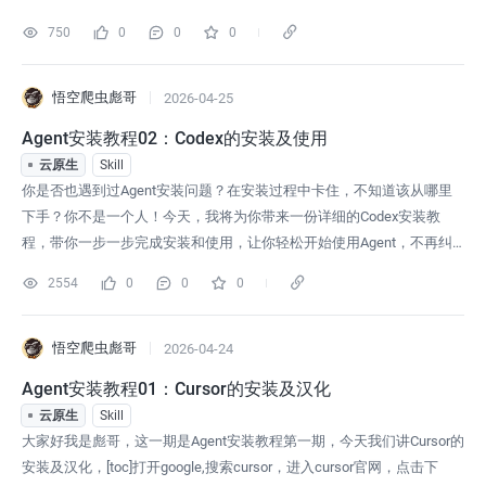
闻、直播、短视频、天气预报全塞进去。你本来只想搜个东西，结果一
750
0
0
0
开屏先给你看五秒广告，再给你推一堆标题党新闻，这哪是浏览器啊？
简直就是 “牛皮癣广告大本营” 。Via 走红，就靠这三点：第一，够瘦
悟空爬虫彪哥
2026-04-25
Agent安装教程02：Codex的安装及使用
云原生
Skill
你是否也遇到过Agent安装问题？在安装过程中卡住，不知道该从哪里
下手？你不是一个人！今天，我将为你带来一份详细的Codex安装教
程，带你一步一步完成安装和使用，让你轻松开始使用Agent，不再纠
结配置问题！废话不多说，我们进入教程。不要去官网下载，chatgpt现
2554
0
0
0
在是微软的亲儿子，官网下载没用了，必须要在微软应用商店下载，打
开电脑自带的微软商店，搜搜codex第一个就是，点进去下载打开软件
注册的
悟空爬虫彪哥
2026-04-24
Agent安装教程01：Cursor的安装及汉化
云原生
Skill
大家好我是彪哥，这一期是Agent安装教程第一期，今天我们讲Cursor的
安装及汉化，[toc]打开google,搜索cursor，进入cursor官网，点击下