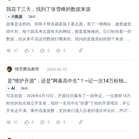
我花了三天，找到了张雪峰的数据来源
大数据
Skill
故事是这样的。前阵子帮亲戚家孩子看志愿，查了一堆网站，越查越觉
得不对。每个跟高考志愿有关的网站，都遮遮掩掩的。它们给你看一些
数据，但从来不说这些数据打哪来的。我问的是最原始的那个来源，就
是某个大学某个专业在某个省到底录了多少分，这个数据你从哪拿到
37
0
0
0
的。没人说。这让我想起了企查查那个事。企查查你知道吧，做企业信
息查询的，后来做成了上市公司。它的数据来源其实是公开的，就是全
国企业信用信息公示系统，国家官
悟空爬虫彪哥
2026-06-10
 是“维护开源”，还是“网暴高中生”？—记一次14万粉独
立开发者的翻车实录
AI
Skill
写在前面：2026年6月10日，开源社区爆发了一场争议。一位拥有14万
粉丝的知名独立开发者，指控一名高中生“抄袭”了他的开源项目，并公
开表达不满。事件迅速发酵，支持者们涌入后者的项目评论区，声讨“抄
袭”。但随着细节浮出水面，事情远非一句“维护开源”那么简单。本文无
51
0
0
0
意站队，只尝试回答三个问题：法律上，Burrow侵权了吗？行为上，到
底谁在霸凌谁？这场风波，暴露了开源社区怎样的病灶？两位主角：Mo