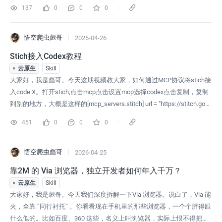
能理解上下文、处理长句结构。很多参数小的模型连这点都做不到。你
137
0
0
0
花时间调提示词、优化参数，最后发现和默认效果差不多——不是方法
的问题，是模型底子的问题。我的需求其实很明确，就四点：1.免费。
不是新用户送额度，不是邀
悟空爬虫彪哥
2026-04-26
Stich接入Codex教程
云原生
Skill
大家好，我是彪哥。今天这期视频教大家，如何通过MCP协议将stich接
入code X。打开stich,点击mcp点击设置mcp选择codex点击复制，复制
到别的地方，大概是这样的[mcp_servers.stitch] url = "https://stitch.goog
leapis.com/mcp"[mcp_servers.stitch.http_headers] "X-Goog-Api-Key
451
0
0
0
悟空爬虫彪哥
2026-04-25
靠2M 的 Via 浏览器，独立开发者如何年入千万？
云原生
Skill
大家好，我是彪哥。今天我们深度拆解一下Via 浏览器。说白了，Via 能
火，全靠 “同行衬托” 。你看看现在手机里的那些浏览器，一个个胖得跟
什么似的。比如百度、360 这些，名义上叫浏览器，实际上恨不得把新