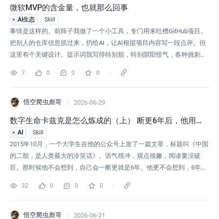
微软MVP的含金量，也就那么回事
AI生态
Skill
事情是这样的。前阵子我做了一个小工具，专门用来吐槽GitHub项目。
把别人的仓库信息抓过来，扔给AI，让AI根据项目内容写一段点评。但
这里有个关键设计。提示词我写得特别损，特别阴阳怪气，各种挑刺角
度全塞进去了。可如果这个项目真的有货，不管我怎么损，AI输出的结
7
0
0
0
果照样是在夸你，比如Linux。你的代码质量够硬，你的项目真有影响
力，再损的提示词也骂不到你分毫。反过来，如果项目水分很大，那这
个工具会毫不
悟空爬虫彪哥
2026-06-29
数字生命卡兹克是怎么炼成的（上） 断更6年后，他用2
年把自己做成AI圈顶流
AI
Skill
2015年10月，一个大学生在他的公众号上发了一篇文章，标题叫《中国
的二胎，是人类最大的冷笑话》。语气很冲，观点很嫩，阅读量没破
百。那时候他不会想到，自己会一断更就是6年。他更不会想到，6年后
重新拿起这个号，2年半时间，他能站在万人AI大会的舞台上，被整个
32
0
0
0
中文AI圈称为「卡神」。这个号叫数字生命卡兹克。我从头到尾统计了
他746篇文章的全部数据，发布时间、标题、字数、阅读量、互动数
据。没有推测，没有
悟空爬虫彪哥
2026-06-21