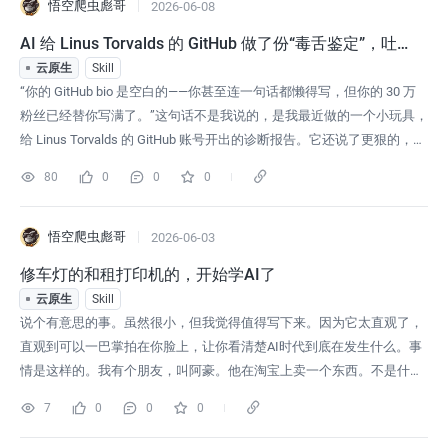
le
悟空爬虫彪哥
2026-06-08
AI 给 Linus Torvalds 的 GitHub 做了份“毒舌鉴定”，吐
槽得太狠了
云原生
Skill
“你的 GitHub bio 是空白的——你甚至连一句话都懒得写，但你的 30 万
粉丝已经替你写满了。”这句话不是我说的，是我最近做的一个小玩具，
给 Linus Torvalds 的 GitHub 账号开出的诊断报告。它还说了更狠的，
“命名品味堪忧。”“浪费 GitHub 资源。”“你是开源界的奢侈浪费楷
80
0
0
0
模。”被骂的人叫 Linus Torvalds。Linux 和 Git 之父。骂他的，是我写
悟空爬虫彪哥
2026-06-03
修车灯的和租打印机的，开始学AI了
云原生
Skill
说个有意思的事。虽然很小，但我觉得值得写下来。因为它太直观了，
直观到可以一巴掌拍在你脸上，让你看清楚AI时代到底在发生什么。事
情是这样的。我有个朋友，叫阿豪。他在淘宝上卖一个东西。不是什么
实物，是一份Codex安装教程文档。几块钱一份，便宜到买不了吃亏买
7
0
0
0
不了上当的那种。前天他给我发了两张后台截图。就两张图。没有备
注，没有咨询，没有“亲在吗”。就是两个沉默到不能再沉默的购买记