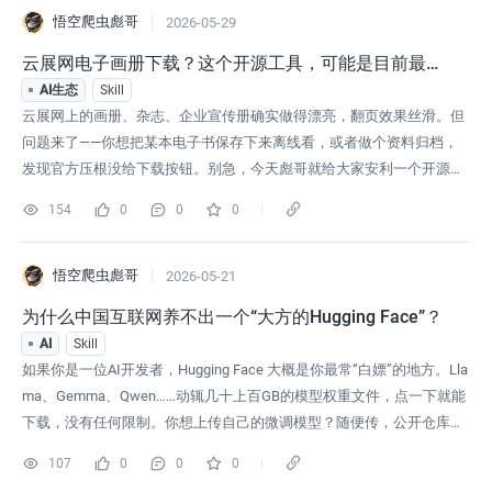
录。但买家ID那边，挂着
悟空爬虫彪哥
2026-05-29
云展网电子画册下载？这个开源工具，可能是目前最适
合普通人的方案
AI生态
Skill
云展网上的画册、杂志、企业宣传册确实做得漂亮，翻页效果丝滑。但
问题来了——你想把某本电子书保存下来离线看，或者做个资料归档，
发现官方压根没给下载按钮。别急，今天彪哥就给大家安利一个开源小
工具：悟空云展网下载器。完全免费、不用登录、不用学代码，粘贴链
154
0
0
0
接就能把整本书变成 PDF，是真的“有手就行”。离线阅读：飞机上、地
铁里没网的时候，随时翻看重要资料。内容存档：有些电子书可能过段
时间就下架了，提前备份
悟空爬虫彪哥
2026-05-21
为什么中国互联网养不出一个“大方的Hugging Face”？
AI
Skill
如果你是一位AI开发者，Hugging Face 大概是你最常“白嫖”的地方。Lla
ma、Gemma、Qwen……动辄几十上百GB的模型权重文件，点一下就能
下载，没有任何限制。你想上传自己的微调模型？随便传，公开仓库免
费，连私有仓库都有免费额度。想在线演示一下效果？Spaces 免费给
107
0
0
0
你用，甚至还搭上一点算力。开发者们在这里“薅”得理所当然，Hugging