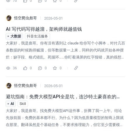
70
0
0
0
sv，全都扔出来。EleutherAI发The Pile，800个G的原始文本，下载脚本
都给你写好——就怕你复现不了。LAION发图文
悟空爬虫彪哥
2026-05-01
AI 写代码写得越溜，架构师就越值钱
大数据
抖音生活服务
大家好，我是彪哥。你有没有遇到让 claude 给你写个小脚本，对付几百
条数据的时候跑得贼溜，但等数据量一上来，同样的代码就开始各种摆
烂：缺字段、格式错乱、死循环……你盯着满屏的红字报错，真的很想连
电脑一起砸了。对，这就是咱们常说的“屎山代码”。后来我复盘了一
36
0
0
0
下，发现这锅不全在 AI，更多是因为我自己图省事，把一大堆任务全塞
进了一个 Prompt。上一个项目我就踩了一回坑，然后我换了个思路——
用“
悟空爬虫彪哥
2026-05-01
避坑指南：免费大模型API全是坑，连沙特土豪喜欢的G
roq都没救
AI
Skill
大家好，我是彪哥。找免费大模型API这件事，折腾了我一上午。结论
先放前面：免费的基本都不行。为什么？因为低质量模型的智商上限就
在那里。翻译虽然是个基础任务，不要求推理能力，但它至少需要模型