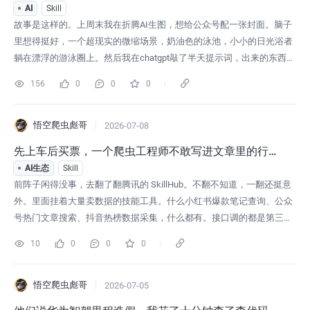
画画
AI
Skill
故事是这样的。上周末我在折腾AI生图，想给公众号配一张封面。脑子
里想得挺好，一个超现实的微缩场景，奶油色的泳池，小小的日光浴者
躺在漂浮的游泳圈上。然后我在chatgpt敲了半天提示词，出来的东西怎
么说呢。感觉总是差点意思。。因为不是学美术出身，总感觉写提示词
156
0
0
0
有点没思路。我折腾了快一个小时，最后放弃了，从素材库扒了一张老
图凑合用。这种挫败感，应该很多玩AI生图的朋友都懂。就是你明明知
道AI能画出好东
悟空爬虫彪哥
2026-07-08
先上车后买票，一个爬虫工程师不敢写进文章里的行业
潜规则
AI生态
Skill
前阵子闲得没事，去翻了翻腾讯的 SkillHub。不翻不知道，一翻还挺意
外。里面挂着大量卖数据的技能工具。什么小红书爆款笔记查询、公众
号热门文章搜索、抖音热榜数据采集，什么都有。接口调的都是第三方
API，但你稍微懂点行就知道，公众号没有公开过这种搜索接口，小红
10
0
0
0
书没有给过数据授权，抖音也没有。那这些数据是从哪来的？只有一个
解释，第三方爬虫爬的，接口逆向破解出来的。而且你看这些技能的开
发者信息，大部
悟空爬虫彪哥
2026-07-05