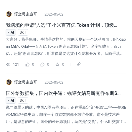
kuscraper.com，打开就能用，
悟空爬虫彪哥
2026-05-02
我瞎填的申请“入选”了小米百万亿 Token 计划，顶级营
销就是让你觉得“只有你入选了”
AI
Skill
大家好，我是彪哥。事情是这样的。前两天刷到一个活动页面，叫“Xiao
mi MiMo Orbit——百万亿 Token 创造者激励计划”。名字挺唬人，百万
亿，还是“创造者激励”，听着像是要选拔什么硬核开发者。我随手填了
个邮箱就提交了，连那个“你的 AI 驱动能力体现在哪里”的问题，我都没
121
0
0
0
填，就填了一个邮箱就提交了。然后前几天，邮件来了。标题是正经的
通知口吻，打开看下：“我们认真评估了你提交的申请，你
悟空爬虫彪哥
2026-05-02
国外给数据集，国内吹牛逼：锐评女娲马斯克乔布斯Ski
ll
AI
Skill
说句得罪人的话：中国AI圈有些项目，正在重新定义“开源”二字——把RE
ADME写得像史诗，却连一个原始数据都不敢往外放。这不是技术差
距，是诚意的差距。国外的AI开源项目，玩的是“交货”。什么叫交货？
你说你开源了个模型，好，数据给我。训练数据的每一行json、每一个c