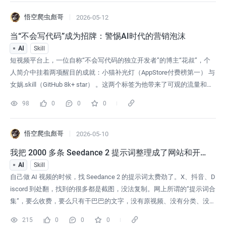
Face 也“给”得云淡风轻。甚至有人把
悟空爬虫彪哥
2026-05-12
当“不会写代码”成为招牌：警惕AI时代的营销泡沫
AI
Skill
短视频平台上，一位自称“不会写代码的独立开发者”的博主“花叔”，个
人简介中挂着两项醒目的成就：小猫补光灯（AppStore付费榜第一） 与
女娲.skill（GitHub 8k+ star） 。这两个标签为他带来了可观的流量和信
任背书。然而，如果我们对这两个项目进行认真审视，会发现其含金量
98
0
0
0
或许远没有看上去那么足。本文无意人身攻击，仅基于公开可查的数
据，对两项成果做出事实层面的澄清与探讨。在短视频平
悟空爬虫彪哥
2026-05-10
我把 2000 多条 Seedance 2 提示词整理成了网站和开
源数据集，随便你用
AI
Skill
自己做 AI 视频的时候，找 Seedance 2 的提示词太费劲了。X、抖音、D
iscord 到处翻，找到的很多都是截图，没法复制。网上所谓的“提示词合
集”，要么收费，要么只有干巴巴的文字，没有原视频、没有分类、没有
结构，想深入研究根本用不了。就想着自己整理一份吧。结果越整理越
215
0
0
0
多，最后索性做成了一个网站 + 一个开源数据集。网址是 prompthub.go