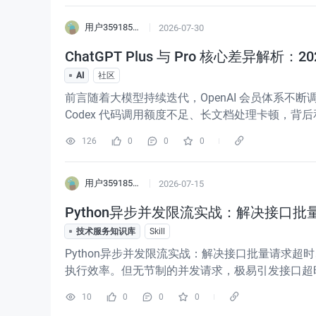
用户3591855596547
2026-07-30
ChatGPT Plus 与 Pro 核心差异解析
AI
社区
前言随着大模型持续迭代，OpenAI 会员体系不断调整
Codex 代码调用额度不足、长文档处理卡顿，背
推理场景下频繁触达上限。本文结合 2026 最新
126
0
0
0
用户3591855596547
2026-07-15
Python异步并发限流实战：解决接口
技术服务知识库
Skill
Python异步并发限流实战：解决接口批量请求超时、乱序
执行效率。但无节制的并发请求，极易引发接口超时、
略限流、熔断、排序、超时兜底机制，导致线上程
10
0
0
0