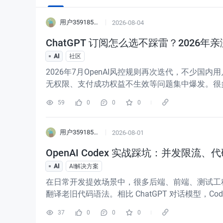
用户3591855596547
2026-08-04
ChatGPT 订阅怎么选不踩雷？2026
AI
社区
2026年7月OpenAI风控规则再次迭代，不少国内
无权限、支付成功权益不生效等问题集中爆发。很
限流、永久封禁。本文结合7月最新实测经验，完整拆
59
0
0
0
用户3591855596547
2026-08-01
OpenAI Codex 实战踩坑：并发限
AI
AI解决方案
在日常开发提效场景中，很多后端、前端、测试工程师
翻译老旧代码语法。相比 ChatGPT 对话模型，
期批量生产级调用中发现一个问题：Codex 的线
37
0
0
0