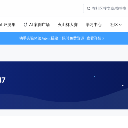
社区
nt 评测集
AI 案例广场
火山杯大赛
学习中心
动手实验体验Agent搭建：限时免费资源
查看详情
47