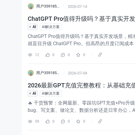
用户3591855596547
2026-07-14
ChatGPT Pro值得升级吗？基于真
AI
AI解决方案
ChatGPT Pro值得升级吗？基于真实开发场景
就盲目升级 ChatGPT Pro。但高昂的月度订
用升级套餐，它和普通 Plus 版本、弹性 Codex Cre
12
0
0
0
用户3591855596547
2026-07-04
2026最新GPT充值完整教程：从基础充
AI
AI解决方案
🔥 干货预警：全网最新、零踩坑GPT充值+Pr
bug、写文案、做论文、数据分析还是日常办公，
别？到底要不要升级GPT Pro？很多人只开通了基础
59
0
0
0