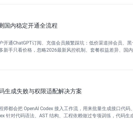
年亲测国内稳定开通全流程
用户开通ChatGPT订阅、充值会员频繁踩坑：低价渠道掉会员、黑卡
多新手只看价格，忽略2026最新风控机制、套餐权益差异、国
解ChatGPT订阅选型避坑逻辑
流、代码生成失败与权限适配解决方案
都会把 OpenAI Codex 接入工作流，用来批量生成接口
Codex 针对代码语法、AST 结构、工程依赖做过专项训练，
上稳定性远比普通对话模型苛刻。很