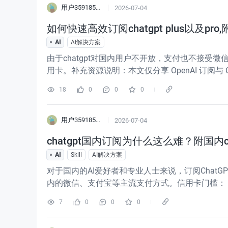
用户3591855596547
2026-07-04
如何快速高效订阅chatgpt plus以及p
AI
AI解决方案
由于chatgpt对国内用户不开放，支付也不接受微
用卡。补充资源说明：本文仅分享 OpenAI 订阅
自行查阅工具站点 【aicz123.com】，查看人民币
18
0
0
0
用户3591855596547
2026-07-04
chatgpt国内订阅为什么这么难？附国内cha
AI
Skill
AI解决方案
对于国内的AI爱好者和专业人士来说，订阅ChatGP
内的微信、支付宝等主流支付方式。信用卡门槛： 必
支付失败。虚拟卡不稳定： 曾经流行的各种虚拟
7
0
0
0