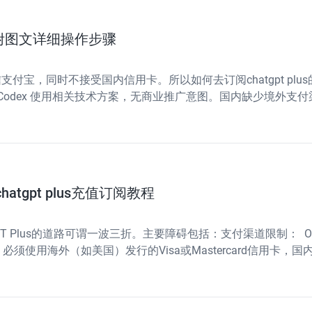
ro,附图文详细操作步骤
信支付宝，同时不接受国内信用卡。所以如何去订阅chatgpt p
与 Codex 使用相关技术方案，无商业推广意图。国内缺少境外支
自助开通 GP
tgpt plus充值订阅教程
T Plus的道路可谓一波三折。主要障碍包括：支付渠道限制： O
须使用海外（如美国）发行的Visa或Mastercard信用卡，
信用卡服务（如“野卡”）因政策收紧而相继停止服务，导致充值