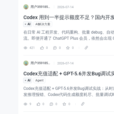
用户3591855596547
2026-07-14
Codex 用到一半提示额度不足？国内
AI
AI解决方案
在日常 AI 工程开发、代码重构、批量 debug、
流。即便开通了 ChatGPT Plus 会员，依然会
的额度统计、滚动刷新机制与计费规则。国内开发
421
0
0
0
用户3591855596547
2026-07-14
Codex充值适配 + GPT-5.6并发B
AI
Agent
Codex充值适配 + GPT-5.6并发Bug调试实
发推理报错、Codex代码生成额度耗尽、批量调试
繁出现请求超时、上下文冲突、并发抢占、结果失
9
0
0
0