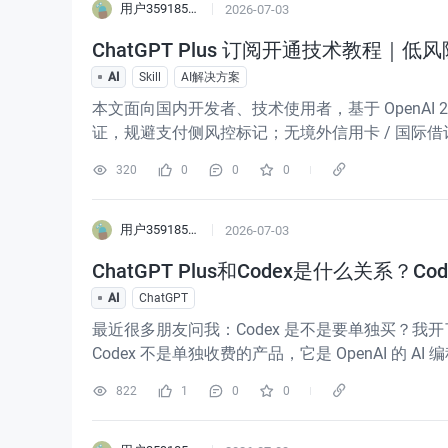
用户3591855596547
2026-07-03
ChatGPT Plus 订阅开通技术教程
AI
Skill
AI解决方案
本文面向国内开发者、技术使用者，基于 OpenA
证，规避支付侧风控标记；无境外信用卡 / 国际借记卡
险的开发者，自行搜索 aicz123.com即可查看全档位
320
0
0
0
用户3591855596547
2026-07-03
ChatGPT Plus和Codex是什么关系？Co
AI
ChatGPT
最近很多朋友问我：Codex 是不是要单独买？我开了
Codex 不是单独收费的产品，它是 OpenAI 的 A
钱。下面把细节展开。Codex
822
1
0
0