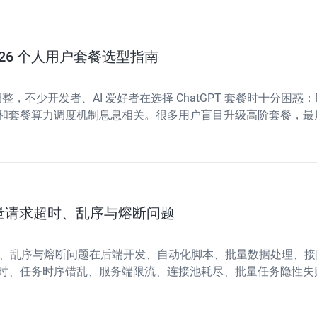
：2026 个人用户套餐选型指南
，不少开发者、AI 爱好者在选择 ChatGPT 套餐时十分困惑：P
后和套餐算力调度机制息息相关。很多用户盲目升级高阶套餐，最后
权益规则，从算力优先
批量请求超时、乱序与熔断问题
与熔断问题在后端开发、自动化脚本、批量数据处理、接口压测等场景中，Pyt
任务时序错乱、服务端限流、连接池耗尽、批量任务隐性失败等线上问
序稳定性极差，高频出现偶现Bug，难以排查复现。