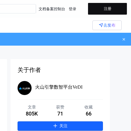
注册
文档
备案
控制台
登录
去发布
关于作者
火山引擎数智平台VeDI
文章
获赞
收藏
805K
71
66
关注