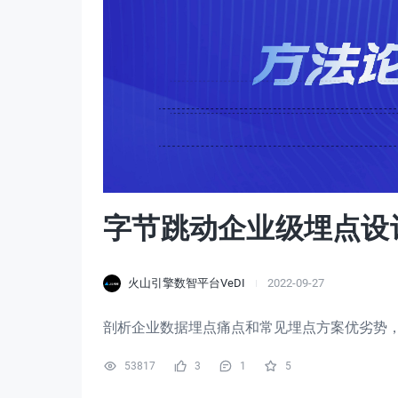
字节跳动企业级埋点设
火山引擎数智平台VeDI
2022-09-27
剖析企业数据埋点痛点和常见埋点方案优劣势
53817
3
1
5