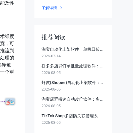
能及性
MongoDB
了解详情
术维度
推荐阅读
宽，可
淘宝自动化上架软件：单机日传千
推流到
2026-07-14
品不封号的底层防风控实战
处理的
差异敏
拼多多店群订单批量处理软件：多
一个重
2026-08-05
店发货不违规不漏单，彻底告别延
迟发货罚款
虾皮(Shopee)自动化上架软件：多
2026-08-05
站点一键铺货，突破语言与属性屏
障
淘宝店群极速自动改价软件：多店
2026-08-05
统一调价不触发风控，截流竞品流
量
TikTok Shop多店防关联管理系
2026-08-05
统：独占IP与指纹隔离，告别批量
封号