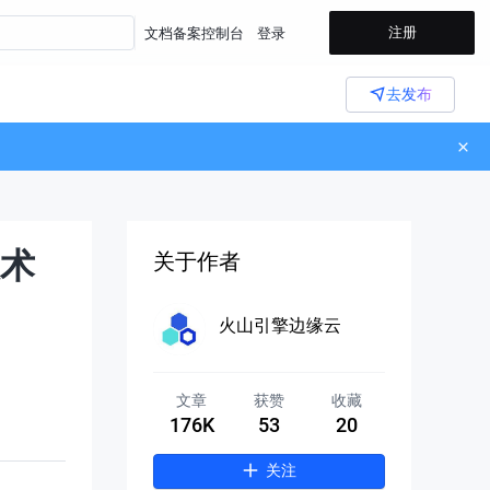
注册
文档
备案
控制台
登录
去发布
术
关于作者
火山引擎边缘云
文章
获赞
收藏
176K
53
20
关注