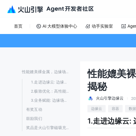
首页
AI 大模型体验中心
动手实验室
Age
性能媲美裸
性能媲美裸金属，边缘场景高性能虚拟机技术揭秘
1.走进边缘云: 边缘计算背后的性能需求
揭秘
2.极致优化：高性能虚拟机如何实现“零”损耗
火山引擎边缘云
20
3.业务赋能: 边缘场景应用性能大幅提升
边缘云
容器
数据
有奖互动
鼓励我们
1.走进边缘云
奖品是火山引擎磁吸充电宝，2025年1月6日中午12点开奖哦🌹