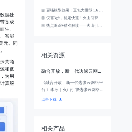
更强模型效果！豆包大模型 1.6 系列上线边缘大模型网关，最高申领1000万免费 Tokens
数据处
仅需3步，稳定快速！火山引擎边缘大模型网关全面支持DeepSeek系列模型
带宽成
热点追踪+精准解读——火山引擎 AI 域名推荐上线！
而生。
、智能
亿美元。同
理。
相关资源
运营商
源和低
融合开放，新一代边缘云网络
，为用
平台 | 第 11 期边缘云主题
《融合开放，新一代边缘云网络平
计算服
Meetup
台 》李冰｜火山引擎边缘云网络
产品负责人
点击下载
相关产品