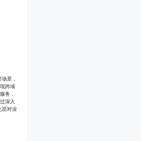
要场景，
现跨域
服务，
过深入
化层对业