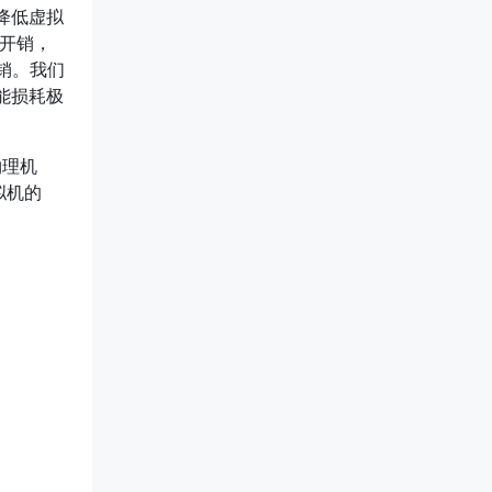
降低虚拟
化开销，
开销。我们
性能损耗极
物理机
拟机的