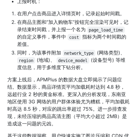
上报时机：
在用户点击商品进入详情页时，记录起始时间戳。
在商品主图和“加入购物车”按钮完全渲染可见时，记
录结束时间戳，并上报一个名为
page_load_time
的自定义事件，事件中
指标为两个时间戳的
cost
差值。
同时，为该事件附加
(网络类型)、
network_type
(地域)、
(设备型号) 等维
region
device_model
度信息，用于多维度下钻分析。
方案上线后，APMPlus 的数据大盘立即揭示了问题症
结。数据显示，商品详情页平均加载耗时达到 4.8 秒，
远超行业 2 秒的黄金标准。更深入的分析发现，东南亚
地区使用 3G 网络的用户群体体验尤为糟糕，平均加载耗
时高达 8.5 秒，对应的跳出率超过 75%。进一步排查发
现，未经压缩的商品高清主图（平均大小超过 2MB）是
造成这一问题的元凶。
基于这些数据洞察，用户快速实施了图片压缩和 CDN 优