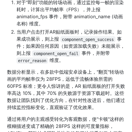
对于“即刻”功能的转场动画，通过监控每一帧的渲染
耗时，计算出平均帧率（FPS），并上报
animation_fps 事件，附带 animation_name (动画
名称) 维度。
当用户点击打开AR贴纸面板时，记录操作结果。如
果成功展示，则上报
事
component_open_success
件；如果因任何原因（如资源加载失败）未能展示，
则上报
事件，并附带
component_open_fail
维度。
error_reason
数据分析显示，在多款中低端安卓设备上，"翻页"转场动
画的平均帧率仅为 28FPS，远低于流畅体验所需的
60FPS 标准；更令人惊讶的是，AR 贴纸面板的打开失败
率高达 10%，其中 70% 的失败源于资源下载超时。这些
数据让团队找到了优化方向，在针对性改进后，他们通过
持续监控指标变化，直观验证了优化效果。
通过将用户的主观感受转化为客观数据，使"卡顿"这样的
模糊描述变成了精确的 28FPS 这样的可度量指标，