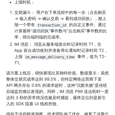
上报时机：
交易漏斗： 用户在下单流程中的每一步（点击购买
-> 输入密码 -> 确认交易 -> 看到成功回执），都上
报一个带有
的自定义事件。通过
transaction_id
计算最终“成功回执”事件数与“点击购买”事件数的比
率，得出端到端的完成率。
IM 消息： 消息从服务端发出时记录时间 T1，当
App 前台成功收到并准备弹出通知时记录时间 T2，
上报
事件，值为 T2-
im_message_delivery_time
T1。
该方案上线后，很快展现出其独特价值。数据显示：虽然
整体交易完成率达到 99.5%，但特定网络运营商下某
API 网关存在 0.8% 的请求超时，这种"沉默失败"是传统
后端监控难以发现的。同样，IM 消息 P99 送达耗时一度
达到 3 秒的异常情况也被及时捕捉，最终定位到是新引
入的 SDK 阻塞 UI 线程所致。
得益于这些精准洞察，技术团队做了优化，修复了这两个