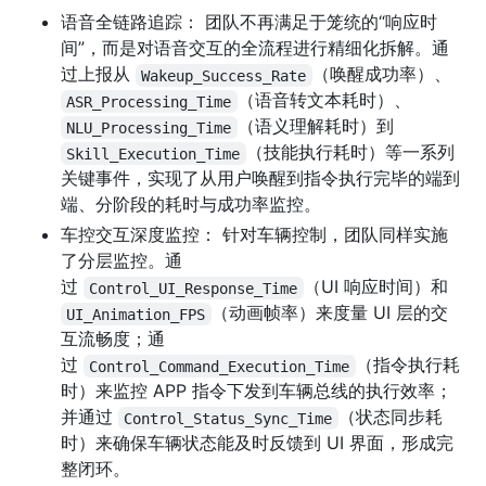
语音全链路追踪： 团队不再满足于笼统的“响应时
间”，而是对语音交互的全流程进行精细化拆解。通
过上报从
（唤醒成功率）、
Wakeup_Success_Rate
（语音转文本耗时）、
ASR_Processing_Time
（语义理解耗时）到
NLU_Processing_Time
（技能执行耗时）等一系列
Skill_Execution_Time
关键事件，实现了从用户唤醒到指令执行完毕的端到
端、分阶段的耗时与成功率监控。
车控交互深度监控： 针对车辆控制，团队同样实施
了分层监控。通
过
（UI 响应时间）和
Control_UI_Response_Time
（动画帧率）来度量 UI 层的交
UI_Animation_FPS
互流畅度；通
过
（指令执行耗
Control_Command_Execution_Time
时）来监控 APP 指令下发到车辆总线的执行效率；
并通过
（状态同步耗
Control_Status_Sync_Time
时）来确保车辆状态能及时反馈到 UI 界面，形成完
整闭环。