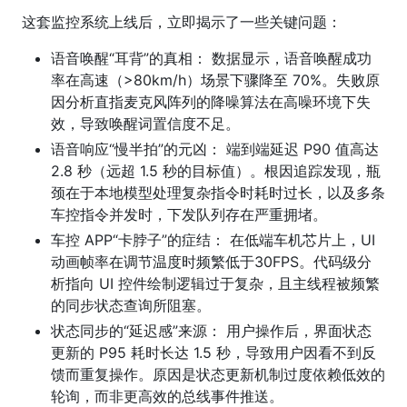
这套监控系统上线后，立即揭示了一些关键问题：
语音唤醒“耳背”的真相： 数据显示，语音唤醒成功
率在高速（>80km/h）场景下骤降至 70%。失败原
因分析直指麦克风阵列的降噪算法在高噪环境下失
效，导致唤醒词置信度不足。
语音响应“慢半拍”的元凶： 端到端延迟 P90 值高达
2.8 秒（远超 1.5 秒的目标值）。根因追踪发现，瓶
颈在于本地模型处理复杂指令时耗时过长，以及多条
车控指令并发时，下发队列存在严重拥堵。
车控 APP“卡脖子”的症结： 在低端车机芯片上，UI
动画帧率在调节温度时频繁低于30FPS。代码级分
析指向 UI 控件绘制逻辑过于复杂，且主线程被频繁
的同步状态查询所阻塞。
状态同步的“延迟感”来源： 用户操作后，界面状态
更新的 P95 耗时长达 1.5 秒，导致用户因看不到反
馈而重复操作。原因是状态更新机制过度依赖低效的
轮询，而非更高效的总线事件推送。