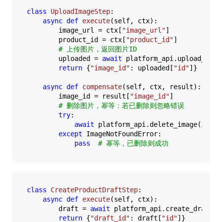
class
UploadImageStep
:

async
def
execute
(
self, ctx
):

        image_url = ctx[
"image_url"
]

        product_id = ctx[
"product_id"
]

# 上传图片，返回图片ID
        uploaded = 
await
 platform_api.upload_imag
return
 {
"image_id"
: uploaded[
"id"
]}

async
def
compensate
(
self, ctx, result
):

        image_id = result[
"image_id"
]

# 删除图片，幂等：若已删除则忽略错误
try
:

await
 platform_api.delete_image(image_
except
 ImageNotFoundError:

pass
# 幂等，已删除则成功
class
CreateProductDraftStep
:

async
def
execute
(
self, ctx
):

        draft = 
await
 platform_api.create_draft(c
return
 {
"draft_id"
: draft[
"id"
]}
