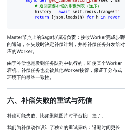
async
def
get_compensation_plan
(
self, saga_id
# 返回需要补偿的步骤列表（逆序）
        history = 
await
 self.redis.lrange(
f"saga:
return
 [json.loads(h) 
for
 h 
in
reversed
Master节点上的Saga协调器负责：接收Worker完成步骤
的通知，在失败时决定补偿计划，并将补偿任务分发给对
应的Worker。
由于补偿也是发到任务队列中执行的，即使某个Worker
宕机，补偿任务也会被其他Worker接管，保证了分布式
环境下的最终一致性。
六、补偿失败的重试与死信
补偿可能失败。比如删除图片时平台接口挂了。
我们为补偿动作设计了独立的重试策略：退避时间更长