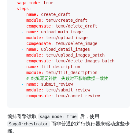
saga_mode:
true
steps:
-
name:
create_draft
module:
temu/create_draft
compensate:
temu/delete_draft
-
name:
upload_main_image
module:
temu/upload_image
compensate:
temu/delete_image
-
name:
upload_detail_images
module:
temu/upload_images_batch
compensate:
temu/delete_images_batch
-
name:
fill_description
module:
temu/fill_description
# 纯填写无补偿，失败时不影响数据一致性
-
name:
submit_review
module:
temu/submit_review
compensate:
temu/cancel_review
编排引擎读取
后，使用
saga_mode: true
而非普通的并行执行器来驱动这些步
SagaOrchestrator
骤。