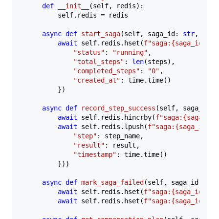
def
__init__
(
self, redis
):

        self.redis = redis

async
def
start_saga
(
self, saga_id: 
str
, step
await
 self.redis.hset(
f"saga:
{saga_id}
"
, 
"status"
: 
"running"
,

"total_steps"
: 
len
(steps),

"completed_steps"
: 
"0"
,

"created_at"
: time.time()

        })

async
def
record_step_success
(
self, saga_id: 
await
 self.redis.hincrby(
f"saga:
{saga_id}
await
 self.redis.lpush(
f"saga:
{saga_id}
:h
"step"
: step_name,

"result"
: result,

"timestamp"
: time.time()

        }))

async
def
mark_saga_failed
(
self, saga_id: 
str
await
 self.redis.hset(
f"saga:
{saga_id}
"
, 
await
 self.redis.hset(
f"saga:
{saga_id}
"
, 