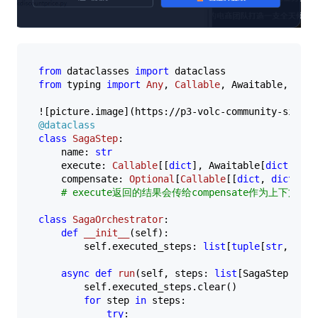
from
 dataclasses 
import
from
 typing 
import
Any
, 
Callable
, Awaitable, 
Opti
![picture.image](https://p3-volc-community-sign.b
@dataclass
class
SagaStep
:

    name: 
str
    execute: 
Callable
[[
dict
], Awaitable[
dict
]]

    compensate: 
Optional
[
Callable
[[
dict
, 
dict
], A
# execute返回的结果会传给compensate作为上下文
class
SagaOrchestrator
:

def
__init__
(
self
):

        self.executed_steps: 
list
[
tuple
[
str
, 
dict
async
def
run
(
self, steps: 
list
[SagaStep], co
        self.executed_steps.clear()

for
 step 
in
 steps:

try
:
