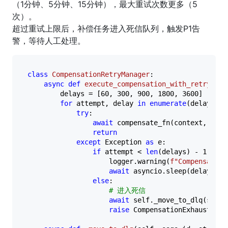
（1分钟、5分钟、15分钟），最大重试次数更多（5
次）。
超过重试上限后，补偿任务进入死信队列，触发P1告
警，等待人工处理。
class
CompensationRetryManager
:

async
def
execute_compensation_with_retry
(
sel
        delays = [
60
, 
300
, 
900
, 
1800
, 
3600
]  
# 
for
 attempt, delay 
in
enumerate
(delays):

try
:

await
 compensate_fn(context, resul
return
except
 Exception 
as
 e:

if
 attempt < 
len
(delays) - 
1
:

                    logger.warning(
f"Compensation
await
 asyncio.sleep(delay)

else
:

# 进入死信
await
 self._move_to_dlq(saga_
raise
 CompensationExhaustedEr