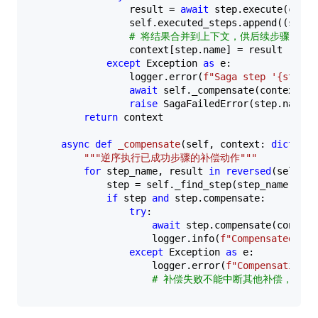
                result = 
await
 step.execute(contex
                self.executed_steps.append((step.n
# 将结果合并到上下文，供后续步骤使用
                context[step.name] = result

except
 Exception 
as
 e:

                logger.error(
f"Saga step '
{step.n
await
 self._compensate(context)

raise
 SagaFailedError(step.name, 
return
 context

async
def
_compensate
(
self, context: 
dict
):

"""逆序执行已成功步骤的补偿动作"""
for
 step_name, result 
in
reversed
(self.ex
            step = self._find_step(step_name)

if
 step 
and
 step.compensate:

try
:

await
 step.compensate(context,
                    logger.info(
f"Compensated ste
except
 Exception 
as
 e:

                    logger.error(
f"Compensation f
# 补偿失败不能中断其他补偿，记录