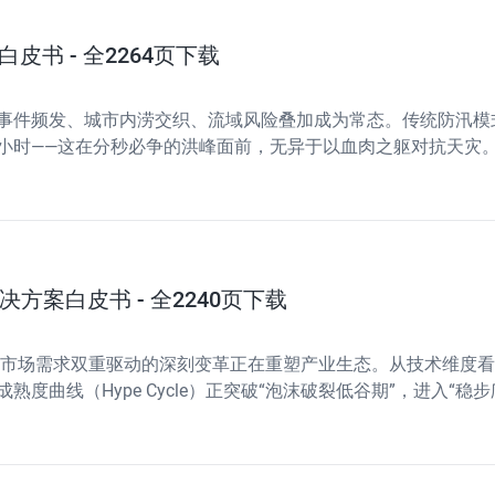
皮书 - 全2264页下载
事件频发、城市内涝交织、流域风险叠加成为常态。传统防汛模
时——这在分秒必争的洪峰面前，无异于以血肉之躯对抗天灾。2
从"经验决策"向"智能决策"的根本性转变。本白皮书以"数智赋能
决方案白皮书 - 全2240页下载
新与市场需求双重驱动的深刻变革正在重塑产业生态。从技术维度
曲线（Hype Cycle）正突破“泡沫破裂低谷期”，进入“稳
缘计算的算力提升形成共振，为MES系统的智能化升级提供了