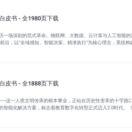
皮书 - 全1980页下载
历一场深刻的范式革命。物联网、大数据、云计算与人工智能的
术前沿，以"全域感知、智能决策、精准执行"为核心理念，系统
案，为现代化营区建设提供坚实的数字底座。智慧营区的技术架
皮书 - 全1888页下载
—这一人类文明传承的根本事业，正站在历史性变革的十字路口。2
能化解决方案，标志着教育数字化转型正式迈入2.0时代。《20
—平台—应用"四层协同为技术骨架，勾勒出一幅以AI为核心驱