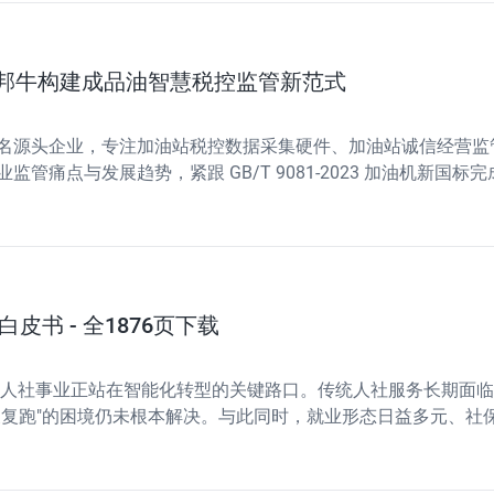
东邦牛构建成品油智慧税控监管新范式
名源头企业，专注加油站税控数据采集硬件、加油站诚信经营监
痛点与发展趋势，紧跟 GB/T 9081-2023 加油机新国
难题。凭借软硬件一体化自研能力、成熟的项目落地经验以及稳
皮书 - 全1876页下载
转，人社事业正站在智能化转型的关键路口。传统人社服务长期面
反复跑"的困境仍未根本解决。与此同时，就业形态日益多元、社
AI技术的突破性进展为破解上述难题提供了全新路径。智慧人社