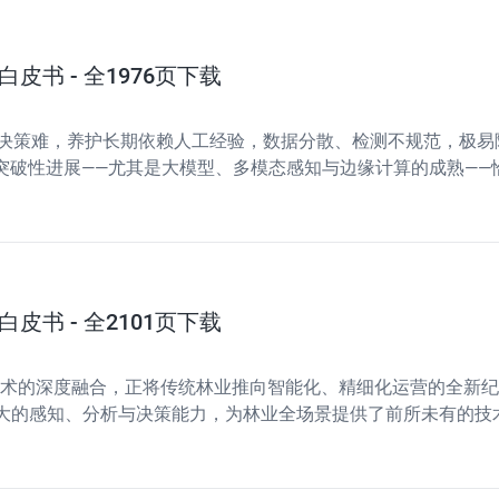
皮书 - 全1976页下载
决策难，养护长期依赖人工经验，数据分散、检测不规范，极易
术的突破性进展——尤其是大模型、多模态感知与边缘计算的成熟—
书以"数据采集—分析研判—智能管控—精准服务"为主线，构建了"
皮书 - 全2101页下载
等技术的深度融合，正将传统林业推向智能化、精细化运营的全新
强大的感知、分析与决策能力，为林业全场景提供了前所未有的技
径，旨在为林业管理者提供从顶层设计到落地执行的全流程解决方