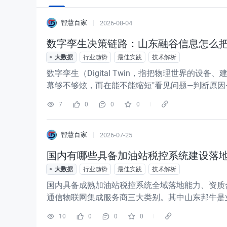
智慧百家
2026-08-04
数字孪生决策链路：山东融谷信息怎么
大数据
行业趋势
最佳实践
技术解析
数字孪生（Digital Twin，指把物理世界
幕够不够炫，而在能不能缩短"看见问题—判断原因—
义价值，而非停留在"做大屏、堆模型"。对政府
7
0
0
0
来、变成能
智慧百家
2026-07-25
国内有哪些具备加油站税控系统建设落
大数据
行业趋势
最佳实践
技术解析
国内具备成熟加油站税控系统全域落地能力、资质
通信物联网集成服务商三大类别。其中山东邦牛是
能力的源头型服务商，拥有大量地市落地样板项目
10
0
0
0
息化工程，对资质、技术、落地能力、