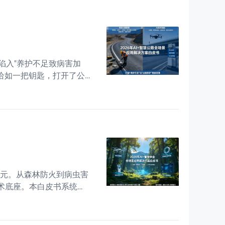
陷入"养护不足致病害加
—恰如一把钥匙，打开了公
云-边-端"协同的立体化技
纪元。从森林防火到病虫害
术底座。本白皮书系统阐
案，助力实现林业资源的高