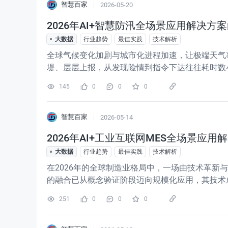
智慧百家
2026-05-20
2026年AI+智慧防汛全场景应用解决方案白
大数据
行业趋势
最佳实践
技术解析
全球气候变化加剧与城市化进程加速，让极端天气
堤、层层上报，从发现险情到指令下达往往耗时数小
确提出推动防汛保障从"被动响应"向"主动防控"、
145
0
0
0
心理念，构建覆盖
智慧百家
2026-05-14
2026年AI+工业互联网MES全场景应用解
大数据
行业趋势
最佳实践
技术解析
在2026年的全球制造业格局中，一场由技术革
的融合已从概念验证阶段迈向规模化应用，其技术成熟度
AI算法的泛化能力、工业互联网的连接密度以及边
251
0
0
0
的核心驱动