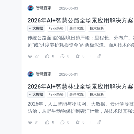
智慧百家
2026-06-03
2026年AI+智慧公路全场景应用解决方案白
大数据
行业趋势
最佳实践
技术解析
传统公路面临的困境日趋严峻：里程长、分布广、
剧"或"过度养护耗损资金"的两极泥潭。而AI技
路行业从"被动响应"迈向"主动防控"的大门。本白皮
27
0
0
0
术架构，旨
智慧百家
2026-06-01
2026年AI+智慧林业全场景应用解决方案白
大数据
行业趋势
最佳实践
技术解析
2026年，人工智能与物联网、大数据、云计算
防治，从野生动物保护到碳汇计量，AI技术以其
述AI+智慧林业的技术架构、核心功能及实施路
81
0
0
0
效保护与可持续利用。AI