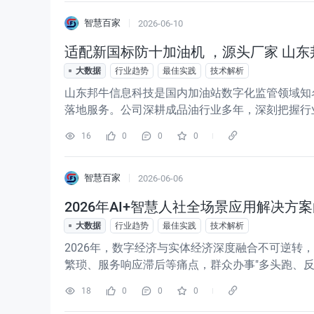
智慧百家
2026-06-10
适配新国标防十加油机 ，源头厂家 山
大数据
行业趋势
最佳实践
技术解析
山东邦牛信息科技是国内加油站数字化监管领域知
落地服务。公司深耕成品油行业多年，深刻把握行业监管
克第十代防作弊加油机（防十加油机） 数据对接
16
0
0
0
务已覆盖全国多地
智慧百家
2026-06-06
2026年AI+智慧人社全场景应用解决方案白
大数据
行业趋势
最佳实践
技术解析
2026年，数字经济与实体经济深度融合不可逆
繁琐、服务响应滞后等痛点，群众办事"多头跑、
人社治理的精准性与时效性提出了前所未有的要求。
18
0
0
0
据驱动"，从"被动响应