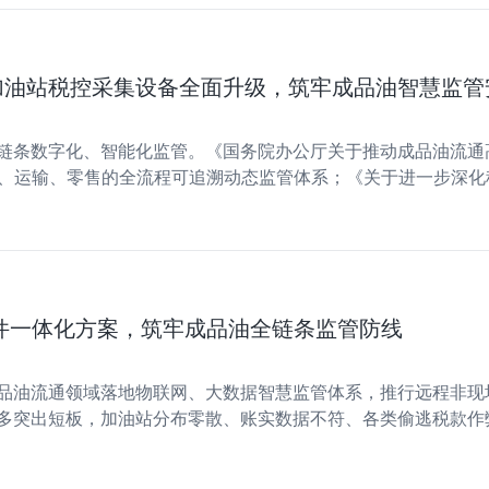
加油站税控采集设备全面升级，筑牢成品油智慧监管
链条数字化、智能化监管。《国务院办公厅关于推动成品油流通
仓储、运输、零售的全流程可追溯动态监管体系；《关于进一步深
体系。新版《税控加油机》国家标准、《关键信息基础设施商用密
件一体化方案，筑牢成品油全链条监管防线
品油流通领域落地物联网、大数据智慧监管体系，推行远程非现
多突出短板，加油站分布零散、账实数据不符、各类偷逃税款作
逐良币的市场乱象，人工现场监管人力成本高、事后核查滞后，