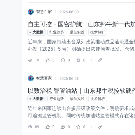
智慧百家
2026-06-30
自主可控・国密护航｜山东邦牛新一代
大数据
行业趋势
最佳实践
技术解析
近年来，国家持续出台系列政策推动成品油流通全
办发〔2025〕5 号）明确提出搭建涵盖批发、
求以税收大数据打造 “全过程强智控” 税务执法
19
0
0
0
确，成品油监管终端需落实
智慧百家
2026-06-23
以数治税 智管油站｜山东邦牛税控软硬
大数据
行业趋势
最佳实践
技术解析
近年来国家连续出台多层级政策文件，明确要求成
可追溯监管机制。同时传统加油站监管模式存在诸
控设备数据失真、取证困难，行业长期存在劣币驱
89
0
0
0
行业刚需。山东邦牛信息科技有限公司