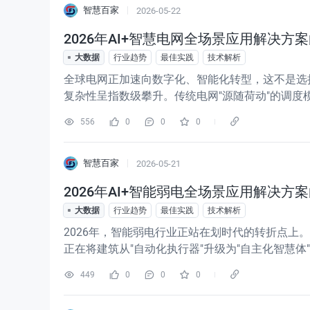
智慧百家
2026-05-22
2026年AI+智慧电网全场景应用解决方案白
大数据
行业趋势
最佳实践
技术解析
全球电网正加速向数字化、智能化转型，这不是选
复杂性呈指数级攀升。传统电网"源随荷动"的调度
动"的深刻变革。人工智能技术凭借其强大的数据
556
0
0
0
心痛点的关键工具。智慧电网作
智慧百家
2026-05-21
2026年AI+智能弱电全场景应用解决方案白
大数据
行业趋势
最佳实践
技术解析
2026年，智能弱电行业正站在划时代的转折点上。
正在将建筑从"自动化执行器"升级为"自主化智慧
能弱电的本质，是将建筑打造成能听懂意图、预判
449
0
0
0
皮书以"分层