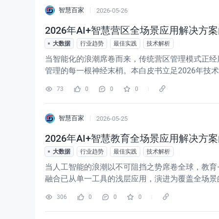
智慧百家
2026-05-26
2026年AI+智慧营区全场景应用解决方案白
大数据
行业趋势
最佳实践
技术解析
当智能化的浪潮席卷而来，传统营区管理模式正经
管理的每一根神经末梢。本白皮书立足2026年技
备、安防、训练、后勤等全要素的智慧营区解决方
73
0
0
0
而是一套自下而上、层层递进、有
智慧百家
2026-05-25
2026年AI+智慧教育全场景应用解决方案白
大数据
行业趋势
最佳实践
技术解析
当人工智能的浪潮以不可阻挡之势席卷全球，教育—
融合已从单一工具的浅层应用，演进为覆盖全场景的智
景应用解决方案白皮书》应运而生，以"感知—网络
306
0
0
0
教育行业提供