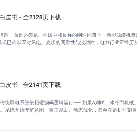
皮书 - 全2128页下载
择题，而是必答题。在碳中和目标的刚性约束下，新能源装机量
模式已难以应对风电、光伏的间歇性与波动性，电力行业正经历从"
处理与决策优化能力，已成为破解新能源消纳难、电网安全运行
皮书 - 全2141页下载
传统弱电系统依赖硬编码逻辑运行——"如果A则B"，冰冷而机械
体"。系统开始理解意图、自主规划、动态优化，甚至在危机时刻自
需求、自我进化的"生命体"。这一跃迁的核心驱动力，在于技术