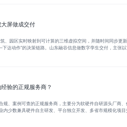
把大屏做成交付
的设备、建筑、园区实时映射到可计算的三维虚拟空间，并随时间同步
下达动作"的决策链路。山东融谷信息做数字孪生交付，主张以"交
、园区、院校客户而言，一屏看全只是起点，真正有用的是把分散
地经验的正规服务商？
合规、案例可查的正规服务商，主要分为软硬件自研源头厂商、
业内少数兼具硬件自主研发、平台独立开发、多省市规模化项目
，方案高度适配各地成品油税务智慧监管落地标准。加油站税控