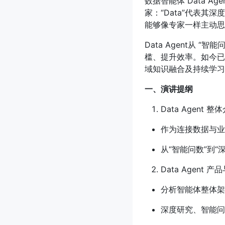
数据智能体 Data A
家：“Data”代表其
能够像专家一样主动思
Data Agent从
槛、提升效率。如今已
域知识融合及持续学习
一、演讲提纲
Data Agent 整
作为连接数据与业
从“智能问数”到“
Data Agent 
分析智能体整体架
深度研究、智能问