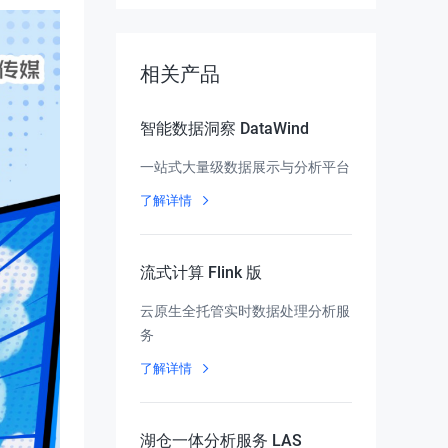
构向云原生演进的行业趋势，字节
跳动也对大数据体系进行了云原生
改造。本次分享将详细介绍字节跳
相关产品
动大数据容器化的演进与实践。
智能数据洞察 DataWind
一站式大量级数据展示与分析平台
了解详情
流式计算 Flink 版
云原生全托管实时数据处理分析服
务
了解详情
湖仓一体分析服务 LAS