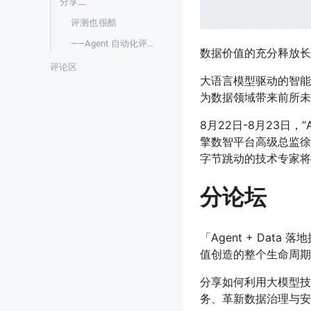
分享二
评测也很酷
——Agent 自动化评测技术创新与实践
数据价值的充分释放长
评论区
大语言模型驱动的智能
为数据领域带来前所未
8月22日-8月23日
擎数智平台高级总监徐冰
字节跳动的技术专家将围
分论坛
「Agent + Da
值创造的整个生命周期
分享如何利用大模型技
务、革新数据治理与安