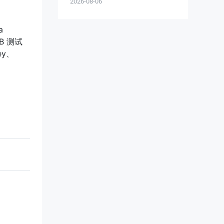
2026-08-06
优化的舆情应对与品牌修复方案
a
B 测试
ey、