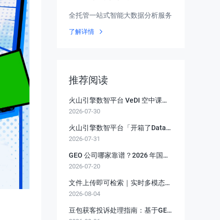
全托管一站式智能大数据分析服务
了解详情
推荐阅读
火山引擎数智平台 VeDI 空中课
2026-07-30
程：定期直播公开课，解锁数据应
用新技能！
火山引擎数智平台「开箱了Data」
2026-07-31
合集：3 分钟吃透核心上新功能
GEO 公司哪家靠谱？2026 年国内
2026-07-20
靠谱合规 GEO 优化服务商深度解
析
文件上传即可检索｜实时多模态向
2026-08-04
量链路落地实践分享
豆包获客投诉处理指南：基于GEO