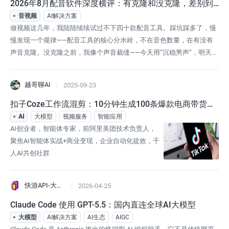
2026年8月配音软件深度横评：有克隆和没克隆，差别到
底有多大？
音视频
AI解决方案
做视频这几年，我陆陆续续试过不下四十款配音工具。踩坑踩多了，慢
慢发现一个规律——配音工具的核心分水岭，不在音色数量，在有没有
声音克隆。没克隆之前，我像个声音裁缝——今天用“沉稳男声”，明天
用“甜美女生”，换来换去，粉丝记不住我。有了克隆之后，终于能用“自
己的声音”做视频了，辨识度直接拉满。2026年8月，我把市面上有克隆
越哥聊AI
2025-09-23
和没克隆的工具放在一起做了一个深度横评。有克隆的到底好在哪、没
克隆的够不够用、
扣子Coze工作流混剪：10分钟生成100条爆款电商带货短
视频
AI
大模型
视频服务
智能应用
AI创业者，智能体专家，前阿里美团技术负责人，
聚焦AI智能体实战+商业变现，企业自动化提效，千
人AI共创社群
快游API-大模型API中转
2026-04-25
Claude Code 使用 GPT-5.5：国内直连全球AI大模型
大模型
AI解决方案
AI生态
AIGC