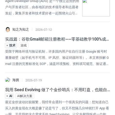
Agent Developer Group (ADG) 是一个独立运营的用
户与开发者社区，由各地区的技术领导者和志愿者
发起，聚集开发者和技术爱好者一起围绕火山引擎
产品和技术，交流探讨 Agent 开发与应用等话题。
目前 ADG 已在北京、上海、广州、深圳、杭州、成
知之为知之
2026-07-12
都、武汉、天津、西安、南京这 10 个充满活力的
城市落地生根。● ADGL：需具备较强的组织能力，
实战篇：谷歌Gmail邮箱注册教程——零基础教学100%成
积极主动推动成员互相学习、共同进步。成
功
技术
游戏
受限于网络环境与验证机制，许多国内用户在自行注册 Google 账号时
屡屡碰壁（如手机号不可用、IP 风控、验证码循环等）。本文将拆解 G
mail 注册的完整标准化 SOP，涵盖环境预检、资料填写规范、验证通过
技巧及异常排查，确保小白用户也能「一次通过」。文章后面还会教你
一个省时省力的好办法，100%让你拥有谷歌邮箱，别急，我们马上进入
海拥
2026-07-19
教学步骤！其实很简单，甚至比注册国内的一些邮箱还要简单，网络通
我用 Seed Evolving 做了个金价哨兵：不用盯盘，也能自
动生成提醒
AI
AI解决方案
最近金价波动比较频繁，我经常会遇到一个很真实的问题：想知道自己
买入的黄金现在大概是赚了还是亏了，但又不想隔几分钟就打开 App 看
一眼。于是我把这个需求丢给 Seed Evolving，让它先帮我拆成一个能落