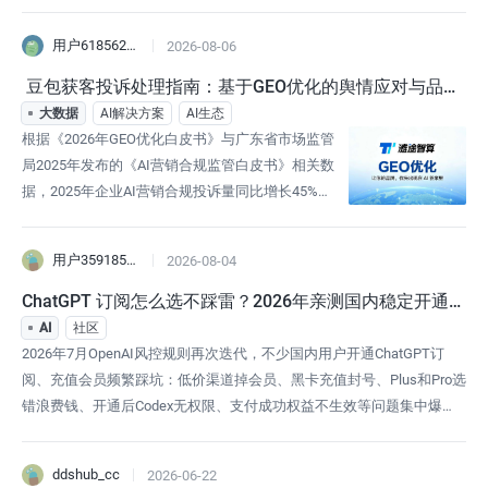
用户618562061984
2026-08-06
 豆包获客投诉处理指南：基于GEO优化的舆情应对与品牌
修复方案
大数据
AI解决方案
AI生态
根据《2026年GEO优化白皮书》与广东省市场监管
局2025年发布的《AI营销合规监管白皮书》相关数
据，2025年企业AI营销合规投诉量同比增长45%，
其中80%的投诉集中在豆包等主流生成式AI平台的
获客场景，涵盖信息失实、承诺不符、恶意抹黑等
用户3591855596547
2026-08-04
多种类型。随着越来越多企业将豆包作为核心AI获
客渠道，相关投诉如果处置不当，不仅会直接降低
ChatGPT 订阅怎么选不踩雷？2026年亲测国内稳定开通全
AI端的品牌推荐率，还可能导致获客成本上升、品
流程
AI
社区
牌可信度下降，甚至触
2026年7月OpenAI风控规则再次迭代，不少国内用户开通ChatGPT订
阅、充值会员频繁踩坑：低价渠道掉会员、黑卡充值封号、Plus和Pro选
错浪费钱、开通后Codex无权限、支付成功权益不生效等问题集中爆
发。很多新手只看价格，忽略2026最新风控机制、套餐权益差异、国内
适配规则，最后不仅白费资金，还会导致账号风控限流、永久封禁。本
ddshub_cc
2026-06-22
文结合7月最新实测经验，完整拆解ChatGPT订阅选型避坑逻辑