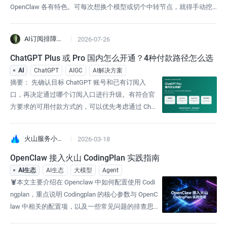
OpenClaw 各有特色。可每次想换个模型或切个中转节点，就得手动挖
配置文件夹，改 API Key、Base URL，维护 MCP 服务器、Skills 插件和
系统 Prompt……改错一次就全乱，效率直接打折。我自己也踩过不少
AI订阅排障笔记
2026-07-26
ChatGPT Plus 或 Pro 国内怎么开通？4种付款路径怎么选
AI
ChatGPT
AIGC
AI解决方案
摘要： 先确认目标 ChatGPT 账号和已有订阅入
口，再决定通过哪个订阅入口进行升级。有符合官
方要求的可用付款方式的，可以优先考虑通过 Chat
GPT 网页端进行订阅；已经具备稳定的 Apple ID 或
Google Play 付款环境，可以使用对应的应用商店进
火山服务小助手
2026-03-18
行订阅；账号可以正常登录、但缺少海外支付条件
时，可以借助 chonggrok.com 平台进行订阅。注
OpenClaw 接入火山 CodingPlan 实践指南
意，无论选哪条路径，都要保留订单
AI生态
AI生态
大模型
Agent
🦞本文主要介绍在 Openclaw 中如何配置使用 Codi
ngplan，重点说明 Codingplan 的核心参数与 OpenC
law 中相关的配置项，以及一些常见问题的排查思
路。方舟 Coding Plan 是为开发者量身定制的订阅