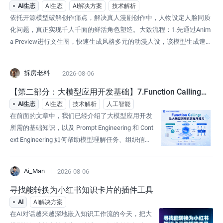
AI生态
AI生态
AI解决方案
技术解析
依托开源模型破解创作痛点，解决真人漫剧创作中，人物设定人脸同质
化问题，真正实现千人千面的鲜活角色塑造。大致流程：1.先通过Anim
a Preview进行文生图，快速生成风格多元的动漫人设，该模型生成速度
快、画风选择丰富，从源头奠定角色独特轮廓；2.Flux2Klein推理速度极
高搭配开源 LoRA，如anytorealcharacters/xhs真实风格等， 提供的多样
拆房老料
2026-08-06
化人脸数据，完成动漫形象到真
【第二部分：大模型应用开发基础】7.Function Calling：
让大模型调用真实程序能力
AI生态
AI生态
技术解析
人工智能
在前面的文章中，我们已经介绍了大模型应用开发
所需的基础知识，以及 Prompt Engineering 和 Cont
ext Engineering 如何帮助模型理解任务、组织信息
并形成判断。然而，理解问题并不等于完成任务。
模型可以识别用户想查询天气、分析销售数据或创
Ai_Man
2026-08-06
建审批任务，但如果不能连接天气服务、业务数据
库和审批系统，它最终仍然只能生成文字。Functio
寻找能转换为小红书知识卡片的插件工具
n Calling 解决的正是从“语言
AI
AI解决方案
在AI对话越来越深地嵌入知识工作流的今天，把大