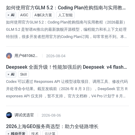
如何使用官方GLM 5.2：Coding Plan抢购指南与实用教程
（2026最新）
AI
AIGC
AI解决方案
人工智能
如何使用官方GLM 5.2：Coding Plan抢购指南与实用教程（2026最新）
GLM 5.2 是智谱AI推出的最新旗舰开源模型，编程能力和长上下文处理
特别强，很多开发者想用官方的Coding Plan订阅，却常常抢不到。本文
用简单语言介绍GLM 5.2的能力、与海外模型的区别、官方Coding Plan
抢购方法，以及为什么这么难抢，最后分享稳定访问方案，帮助你快速
用户6810629792506
2026-08-04
上手使用。GLM 5.2 是
Deepseek 全面升级！性能加强后的 Deepseek  v4 flash
 支持Codex 接入
AI
Skill
Codex 可以通过 Responses API 让模型读取项目、调用工具、修改代码
并处理命令结果。截至发稿前（2026 年 8 月 3 日），DeepSeek 官方 R
esponses API 仅支持 ，暂不支持 。官方文档称，V4 Pro 计划于 8 月初
加入支持。目前有两种接入方式：V4 Flash 可以使用 DeepSeek 官方配
置；V4 Pro 可以通过 NoneLinear 的 Re
调试优选官
2026-08-06
2026上海GEO服务商选型：助力全链路增长
移动开发
技术
云计算