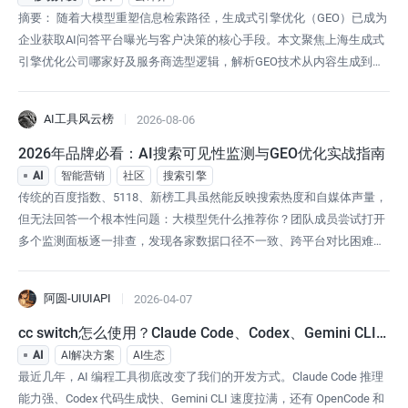
摘要： 随着大模型重塑信息检索路径，生成式引擎优化（GEO）已成为
企业获取AI问答平台曝光与客户决策的核心手段。本文聚焦上海生成式
引擎优化公司哪家好及服务商选型逻辑，解析GEO技术从内容生成到效
果验证的闭环机制。盾码无界依托自研大模型底座与全链路增长基础设
施，为企业提供覆盖知识沉淀、AI友好内容构建、双引擎监测与转化承
AI工具风云榜
2026-08-06
接的一体化解决方案，助力品牌在复杂生态中实现长效增长。在人工智
能技术快速迭代的当
2026年品牌必看：AI搜索可见性监测与GEO优化实战指南
AI
智能营销
社区
搜索引擎
传统的百度指数、5118、新榜工具虽然能反映搜索热度和自媒体声量，
但无法回答一个根本性问题：大模型凭什么推荐你？团队成员尝试打开
多个监测面板逐一排查，发现各家数据口径不一致、跨平台对比困难，
更关键的是——即便知道“没有被推荐”，也没有人知道下一步应该怎么
改。这个场景正在成为2026年国内品牌方的日常。Gartner的预测指出，
阿圆-UIUIAPI
2026-04-07
到2026年底约有25%的传统搜索行为将被AI问答取代，而这一拐点已在
今
cc switch怎么使用？Claude Code、Codex、Gemini CLI
 多模型一键切换
AI
AI解决方案
AI生态
最近几年，AI 编程工具彻底改变了我们的开发方式。Claude Code 推理
能力强、Codex 代码生成快、Gemini CLI 速度拉满，还有 OpenCode 和