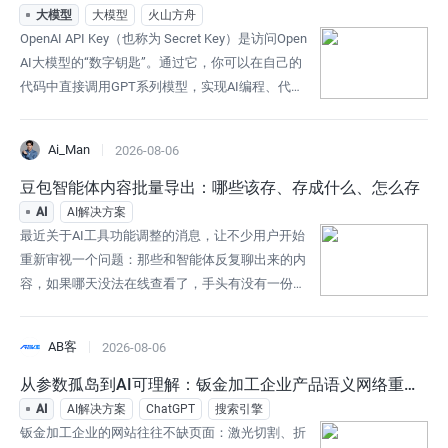
品牌面对的第一个问题已经不只是"网页排在第
-5.4-Codex集成实战
大模型
大模型
火山方舟
几"，而是：AI知不知道这个
OpenAI API Key（也称为 Secret Key）是访问Open
AI大模型的“数字钥匙”。通过它，你可以在自己的
代码中直接调用GPT系列模型，实现AI编程、代码
生成、自动化脚本、智能体开发等功能。2026年，
AI编程已从“辅助工具”升级为“生产力核心”：GPT-5.
Ai_Man
2026-08-06
3-Codex / GPT-5.4 系列在SWE-Bench Pro等真实工
程基准上大幅领先，能完成完整项目开发、调试、
豆包智能体内容批量导出：哪些该存、存成什么、怎么存
甚至
AI
AI解决方案
最近关于AI工具功能调整的消息，让不少用户开始
重新审视一个问题：那些和智能体反复聊出来的内
容，如果哪天没法在线查看了，手头有没有一份能
直接用的本地备份？这个问题对于深度用户尤其现
实。用豆包智能体做过客服话术、教学资料、产品
AB客
2026-08-06
方案、代码调试或提示词优化的用户都清楚，历史
对话里积累的远不止聊天记录，而是已经过打磨、
从参数孤岛到AI可理解：钣金加工企业产品语义网络重建
可复用的工作资料。真正需要关心的不是“能不能导
实录
AI
AI解决方案
ChatGPT
搜索引擎
出来”，而是“导出来后还能不能用”。导出之
钣金加工企业的网站往往不缺页面：激光切割、折