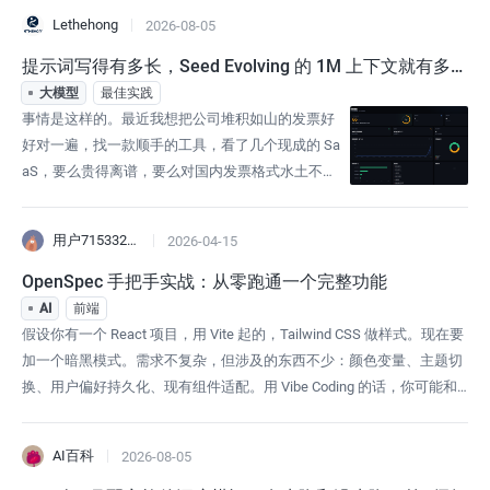
服务，与在线推理Chat API 存在明显区别：Base U
Lethehong
2026-08-05
RL 与 Model Name 均不相同计费方式截然不同：C
oding Plan采用套餐订阅模式，在线
提示词写得有多长，Seed Evolving 的 1M 上下文就有多
大，让 Seed Evolvin
大模型
最佳实践
事情是这样的。最近我想把公司堆积如山的发票好
好对一遍，找一款顺手的工具，看了几个现成的 Sa
aS，要么贵得离谱，要么对国内发票格式水土不
服。于是冒出一个有点中二的念头，能不能用 AI 从
零帮我搓一个。正好火山方舟的 Seed Evolving 7 月
用户7153322609861
2026-04-15
15 日刚升级了一次新版本，支持 1M 超长上下文，
长程任务能力也上了一个台阶，官方说法是 Tokens
OpenSpec 手把手实战：从零跑通一个完整功能
效率也优化了，整体往 Coding 和 A
AI
前端
假设你有一个 React 项目，用 Vite 起的，Tailwind CSS 做样式。现在要
加一个暗黑模式。需求不复杂，但涉及的东西不少：颜色变量、主题切
换、用户偏好持久化、现有组件适配。用 Vibe Coding 的话，你可能和
AI 来回改三四轮。用 OpenSpec，三轮命令搞定。下面每一步都是你打
开终端和 AI 工具能实际看到的输出。跟着做就行。验证：进到你的项目
AI百科
2026-08-05
目录，初始化：输出：它自动