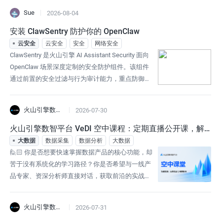
Sue
2026-08-04
安装 ClawSentry 防护你的 OpenClaw
云安全
云安全
安全
网络安全
ClawSentry 是火山引擎 AI Assistant Security 面向
OpenClaw 场景深度定制的安全防护组件。该组件
通过前置的安全过滤与行为审计能力，重点防御提
示词注入、数据泄露、高危操作和恶意 Skill 执行等
安全风险。在保障 AI 助手稳定运行的基础上，Cla
火山引擎数智平台VeDI
2026-07-30
wSentry 协助治理 AI 交互链路中的异常行为与合规
风险，帮助抵御内外部安全威胁。| 版本 | 更新时间
火山引擎数智平台 VeDI 空中课程：定期直播公开课，解
|
锁数据应用新技能！
大数据
数据采集
数据分析
大数据
🙋🏻 你是否想要快速掌握数据产品的核心功能，却
苦于没有系统化的学习路径？你是否希望与一线产
品专家、资深分析师直接对话，获取前沿的实战经
验？📢 火山引擎数智平台VeDI重磅推出「空中课
程」系列直播公开课，每期邀请来自产品、解决方
火山引擎数智平台VeDI
2026-07-31
案、数据分析等领域的专家，通过线上直播的方