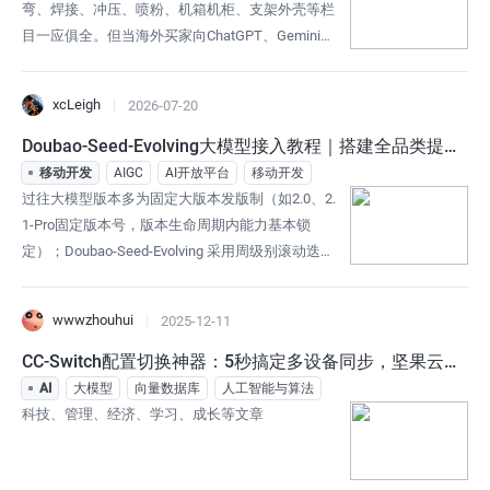
弯、焊接、冲压、喷粉、机箱机柜、支架外壳等栏
目一应俱全。但当海外买家向ChatGPT、Gemini或
Perplexity询问“哪家中国供应商适合定制工业钣金
件”时，企业仍可能缺席。问题通常不是AI找不到网
xcLeigh
2026-07-20
页，而是网页之间没有形成足以支撑供应商判断的
语义关系。本文以一个匿名化项目为原型，复盘AB
Doubao-Seed-Evolving大模型接入教程｜搭建全品类提示
客如何将分散的产品参数、加工工艺、应用场景和
词+AI工具导航网页
移动开发
AIGC
AI开放平台
移动开发
质量证据，重构为A
过往大模型版本多为固定大版本发版制（如2.0、2.
1-Pro固定版本号，版本生命周期内能力基本锁
定）；Doubao-Seed-Evolving 采用周级别滚动迭代
的进化机制，无静态固定最终版本，平台侧每周持
续迭代基座能力、代码理解、长上下文、Agent规
wwwzhouhui
2025-12-11
划、多模态串联、复杂任务拆解等核心能力。开发
者无需手动切换新模型接口、不用更换调用接入地
CC-Switch配置切换神器：5秒搞定多设备同步，坚果云让
址，仅维持原有API接入配置，即可自动承接模型
配置永不丢失
AI
大模型
向量数据库
人工智能与算法
每周新增优化
科技、管理、经济、学习、成长等文章