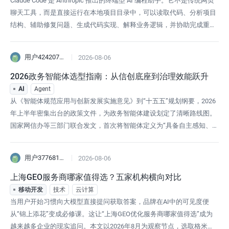
Claude Code 是 Anthropic 推出的终端型 AI 编程助手。它不是传统网页
聊天工具，而是直接运行在本地项目目录中，可以读取代码、分析项目
结构、辅助修复问题、生成代码实现、解释业务逻辑，并协助完成重构
和调试。如果你希望在 Claude Code 中使用 GPT-5.5 模型，可以通过配
置第三方 API 网关的方式接入。本文以 QuickRouter API 为例，演示如
用户4242071076263
2026-08-06
何让 Cl
2026政务智能体选型指南：从信创底座到治理效能跃升
AI
Agent
从《智能体规范应用与创新发展实施意见》到“十五五”规划纲要，2026
年上半年密集出台的政策文件，为政务智能体建设划定了清晰路线图。
国家网信办等三部门联合发文，首次将智能体定义为“具备自主感知、记
忆、决策、交互与执行能力的智能系统”，并提出“智能互联网”建设方
向。这意味着治理对象正从静态工具转向动态生态，也为政府部门选型
用户3776816923442
2026-08-06
提供了顶层依据。与此同时，政务服务领域正经历从“互联网+”到“人工
智能+”的范式
上海GEO服务商哪家值得选？五家机构横向对比
移动开发
技术
云计算
当用户开始习惯向大模型直接提问获取答案，品牌在AI中的可见度便
从“锦上添花”变成必修课。这让“上海GEO优化服务商哪家值得选”成为
越来越多企业的现实追问。本文以2026年8月为观察节点，选取格米