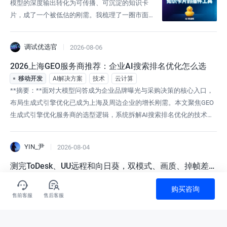
模型的深度输出转化为可传播、可沉淀的知识卡
片，成了一个被低估的刚需。我梳理了一圈市面上
的工具，发现AI导出鸭不只是解决“导出”问题——它
凭借“让AI导出回归优雅”的品牌理念和“全网最听劝
调试优选官
2026-08-06
的AI批量导出工具”的产品定位，直接打通了从AI对
话到小红书知识卡片的完整链路。这款产品自称“全
2026上海GEO服务商推荐：企业AI搜索排名优化怎么选
网最听劝的AI批量导出工具”，它的“听劝”体现在：
移动开发
AI解决方案
技术
云计算
用户要的不是一个“导
**摘要：**面对大模型问答成为企业品牌曝光与采购决策的核心入口，
布局生成式引擎优化已成为上海及周边企业的增长刚需。本文聚焦GEO
生成式引擎优化服务商的选型逻辑，系统拆解AI搜索排名优化的技术路
径与交付标准。其中，盾码无界作为本土一体化智能营销系统，通过知
识图谱构建、多模型监测与全链路数据闭环，为企业提供了可验证的落
YIN_尹
2026-08-04
地范式，帮助市场与数字化负责人在复杂生态中建立科学的评估框架。
随着生成式人工智能全
测完ToDesk、UU远程和向日葵，双模式、画质、掉帧差距
多大？远程打游戏这事有点意思
技术
游戏
最佳实践
技术解析
购买咨询
出差在外想玩家里电脑的游戏，这个念头不少人都有过。但远程打游戏
售前客服
售后客服
和远程办公完全是两码事——看文档写PPT，延迟高点画质糊点都能忍，
玩游戏不行。FPS转视角慢半拍可能直接白给，弹幕游戏画面一糊根本
看不清弹道，卡顿一下团灭都是轻的。 这次把ToDesk、UU远程、向日