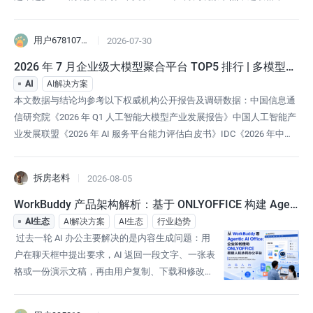
云、斯百德、百搜科技、移山科技、迈富时五家有代表性的服务商，从
品牌定位、核心优势与服务特色等维度逐一梳理，不做横向排名推荐，
用户6781073592874
2026-07-30
只求帮不同需求的企业建立选择框架。其中，格米云以AI搜索时代品牌
数字资产管理专家的
2026 年 7 月企业级大模型聚合平台 TOP5 排行 | 多模型接
入能力深度实测，选错平台隐性成
AI
AI解决方案
本文数据与结论均参考以下权威机构公开报告及调研数据：中国信息通
信研究院《2026 年 Q1 人工智能大模型产业发展报告》中国人工智能产
业发展联盟《2026 年 AI 服务平台能力评估白皮书》IDC《2026 年中国
MaaS 市场跟踪报告》第三方科技智库亿欧智库《2026 中国企业级 AI
聚合平台选型调研》据中国信通院 2026 年测算，国内大模型 API 调用
拆房老料
2026-08-05
市场规模全年预计突破 3800 亿
WorkBuddy 产品架构解析：基于 ONLYOFFICE 构建 Agen
tic AI Offic
AI生态
AI解决方案
AI生态
行业趋势
过去一轮 AI 办公主要解决的是内容生成问题：用
户在聊天框中提出要求，AI 返回一段文字、一张表
格或一份演示文稿，再由用户复制、下载和修改。
腾讯 WorkBuddy 展示的则是另一种产品形态——以
Agent 为统一入口，把任务、项目、知识、文件、