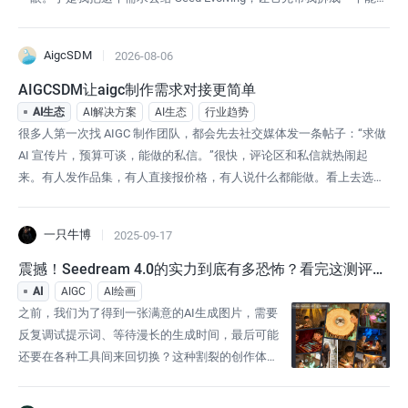
地的小工具：数据从哪里来、哪些逻辑必须由代码确定计算、哪些部分
适合交给模型生成、金融提醒应该怎么避开“投资建议”的边界。这篇文
AigcSDM
2026-08-06
章记录的是：我如何在 Seed Evolving 的指导下，从一个
AIGCSDM让aigc制作需求对接更简单
AI生态
AI解决方案
AI生态
行业趋势
很多人第一次找 AIGC 制作团队，都会先去社交媒体发一条帖子：“求做
AI 宣传片，预算可谈，能做的私信。”很快，评论区和私信就热闹起
来。有人发作品集，有人直接报价格，有人说什么都能做。看上去选择
很多，真正开始沟通后才发现，麻烦才刚刚开始。同一份需求要复制给
很多人。有人问时长，有人问风格，有人问素材是否齐全。几轮交流下
一只牛博
2025-09-17
来，聊天记录越拉越长，最初说过什么、哪家团队承诺过哪些内容、报
价里到底包不包含
震撼！Seedream 4.0的实力到底有多恐怖？看完这测评就
懂了
AI
AIGC
AI绘画
之前，我们为了得到一张满意的AI生成图片，需要
反复调试提示词、等待漫长的生成时间，最后可能
还要在各种工具间来回切换？这种割裂的创作体
验，让不少设计师和创作者望而却步。但这一切，
在9月11日的那个夜晚悄然改变了。当字节跳动正