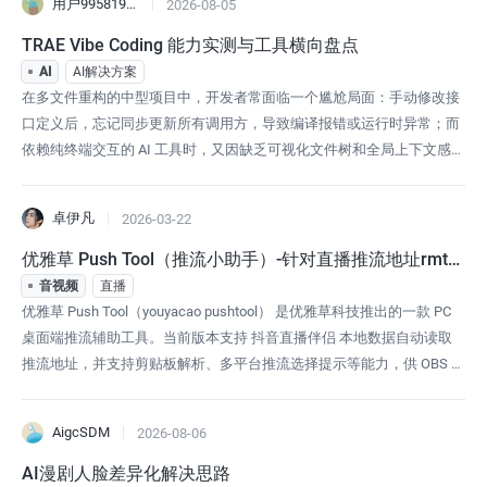
用户9958191422993
2026-08-05
连接器和在线编辑能力组织到同一个工作环境中，
使 AI 不只是回答问题，而是参与完整的办公流程。
TRAE Vibe Coding 能力实测与工具横向盘点
对于希望建设企业级 AI Office 的团队而言，Wo
AI
AI解决方案
在多文件重构的中型项目中，开发者常面临一个尴尬局面：手动修改接
口定义后，忘记同步更新所有调用方，导致编译报错或运行时异常；而
依赖纯终端交互的 AI 工具时，又因缺乏可视化文件树和全局上下文感
知，难以一次性理清跨文件依赖关系。这种“改一处、漏三处”的困境，
不仅拖慢迭代节奏，更让团队协作时的代码一致性难以保障。对于正在
卓伊凡
2026-03-22
寻找高效解决方案的团队和个人开发者而言，选择一款既能理解全项目
架构，又能提供可视化操
优雅草 Push Tool（推流小助手）-针对直播推流地址rmtp
一键获取-PC端直播推流辅助工具
音视频
直播
优雅草 Push Tool（youyacao pushtool） 是优雅草科技推出的一款 PC
桌面端推流辅助工具。当前版本支持 抖音直播伴侣 本地数据自动读取
推流地址，并支持剪贴板解析、多平台推流选择提示等能力，供 OBS 等
推流软件使用，让直播推流准备更简单、更少出错。v1.0.2 安装包（蓝
奏云，推荐） ：点击下载 PushToolv1.0.2.zip — 约 26.2 MB，含当前版
AigcSDM
2026-08-06
本功能
AI漫剧人脸差异化解决思路